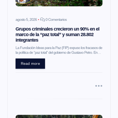
e
e
agosto 5, 2026
0 Comentarios
Grupos criminales crecieron un 90% en el
n
marco de la “paz total” y suman 28.802
integrantes
t
La Fundación Ideas para la Paz (FIP) expuso los fracasos de
la política de “paz total” del gobierno de Gustavo Petro. En…
r
Read more
a
d
a
s