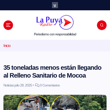
S
a
l
t
a
r
a
l
Periodismo con responsabilidad
c
o
Inicio
n
t
e
n
i
35 toneladas menos están llegando
d
o
al Relleno Sanitario de Mocoa
Noticias
julio 28, 2025
0 Comentarios