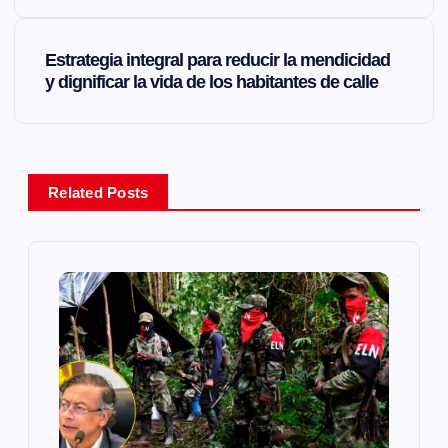
v
Estrategia integral para reducir la mendicidad
e
y dignificar la vida de los habitantes de calle
g
a
Related Posts
c
i
ó
n
d