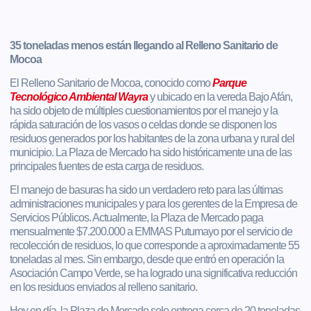
35 toneladas menos están llegando al Relleno Sanitario de
Mocoa
El Relleno Sanitario de Mocoa, conocido como
Parque
Tecnológico Ambiental Wayra
y ubicado en la vereda Bajo Afán,
ha sido objeto de múltiples cuestionamientos por el manejo y la
rápida saturación de los vasos o celdas donde se disponen los
residuos generados por los habitantes de la zona urbana y rural del
municipio. La Plaza de Mercado ha sido históricamente una de las
principales fuentes de esta carga de residuos.
El manejo de basuras ha sido un verdadero reto para las últimas
administraciones municipales y para los gerentes de la Empresa de
Servicios Públicos. Actualmente, la Plaza de Mercado paga
mensualmente $7.200.000 a EMMAS Putumayo por el servicio de
recolección de residuos, lo que corresponde a aproximadamente 55
toneladas al mes. Sin embargo, desde que entró en operación la
Asociación Campo Verde, se ha logrado una significativa reducción
en los residuos enviados al relleno sanitario.
Hoy en día, la Plaza de Mercado solo entrega cerca de 20 toneladas