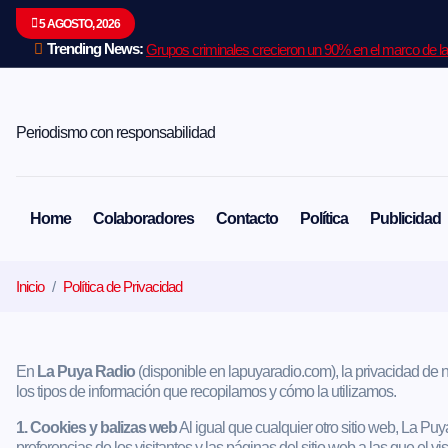
S
5 AGOSTO, 2026
a
l
Trending News:
Grupos criminales crecieron un 90% en el marco de la 
t
a
r
a
Periodismo con responsabilidad
l
c
o
n
Home
Colaboradores
Contacto
Política
Publicidad
t
e
n
Inicio
Política de Privacidad
i
d
o
En
La Puya Radio
(disponible en lapuyaradio.com), la privacidad de 
los tipos de información que recopilamos y cómo la utilizamos.
1. Cookies y balizas web
Al igual que cualquier otro sitio web, La Pu
preferencias de los visitantes y las páginas del sitio web a las que el vi