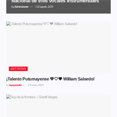
Nacional de trios vocales instrumentales
by
Adminstrador
18 agosto, 2025
ARTISTAS
¡Talento Putumayense 💚🤍🖤 William Salsedo!
by
lapuyaradio
8 enero, 2024