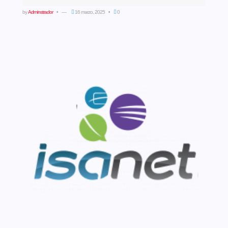
by
Adminstrador
16 marzo, 2025
0