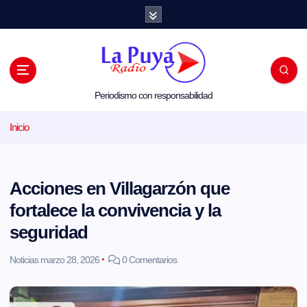
S
a
l
t
a
r
a
l
Periodismo con responsabilidad
c
o
Inicio
n
t
e
n
i
Acciones en Villagarzón que
d
o
fortalece la convivencia y la
seguridad
Noticias
marzo 28, 2026
0 Comentarios