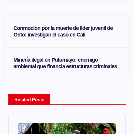
N
Conmoción por la muerte de líder juvenil de
a
Orito: investigan el caso en Cali
v
Minería ilegal en Putumayo: enemigo
e
ambiental que financia estructuras criminales
g
a
Related Posts
c
i