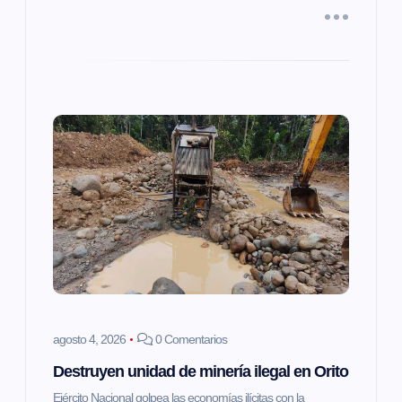
d
a
s
agosto 4, 2026
0 Comentarios
Destruyen unidad de minería ilegal en Orito
Ejército Nacional golpea las economías ilícitas con la