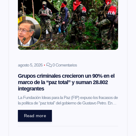
ó
n
d
e
e
agosto 5, 2026
0 Comentarios
Grupos criminales crecieron un 90% en el
n
marco de la “paz total” y suman 28.802
integrantes
t
La Fundación Ideas para la Paz (FIP) expuso los fracasos de
la política de “paz total” del gobierno de Gustavo Petro. En…
r
Read more
a