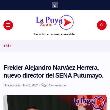
S
a
l
t
a
r
a
l
Periodismo con responsabilidad
c
o
Inicio
n
t
e
n
i
Freider Alejandro Narváez Herrera,
d
o
nuevo director del SENA Putumayo.
Noticias
diciembre 2, 2024
0 Comentarios