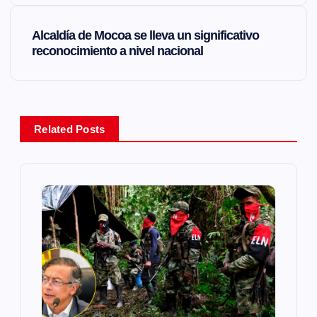
v
e
Alcaldía de Mocoa se lleva un significativo
reconocimiento a nivel nacional
g
a
Related Posts
c
i
ó
n
d
e