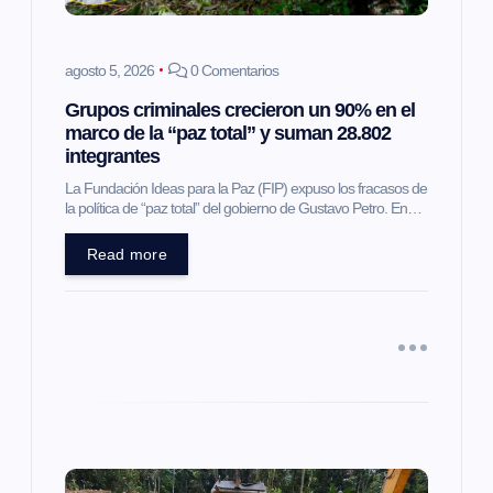
e
agosto 5, 2026
0 Comentarios
n
Grupos criminales crecieron un 90% en el
marco de la “paz total” y suman 28.802
t
integrantes
La Fundación Ideas para la Paz (FIP) expuso los fracasos de
r
la política de “paz total” del gobierno de Gustavo Petro. En…
a
Read more
d
a
s