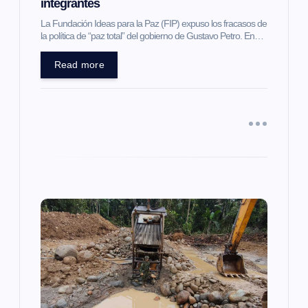
integrantes
t
La Fundación Ideas para la Paz (FIP) expuso los fracasos de
la política de “paz total” del gobierno de Gustavo Petro. En…
r
Read more
a
d
a
s