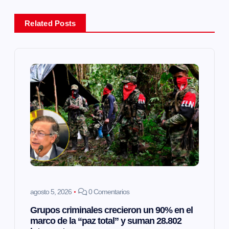
a
Related Posts
c
i
ó
n
d
e
e
agosto 5, 2026
0 Comentarios
Grupos criminales crecieron un 90% en el
n
marco de la “paz total” y suman 28.802