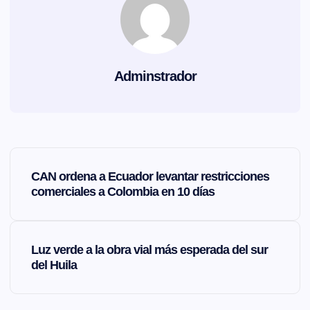
Adminstrador
N
CAN ordena a Ecuador levantar restricciones
a
comerciales a Colombia en 10 días
v
Luz verde a la obra vial más esperada del sur
e
del Huila
g