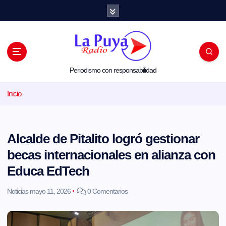
S
a
l
t
a
r
a
l
Periodismo con responsabilidad
c
o
Inicio
n
t
e
n
i
Alcalde de Pitalito logró gestionar
d
o
becas internacionales en alianza con
Educa EdTech
Noticias
mayo 11, 2026
0 Comentarios