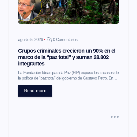
d
e
e
agosto 5, 2026
0 Comentarios
Grupos criminales crecieron un 90% en el
n
marco de la “paz total” y suman 28.802
integrantes
t
La Fundación Ideas para la Paz (FIP) expuso los fracasos de
la política de “paz total” del gobierno de Gustavo Petro. En…
r
Read more
a
d
a