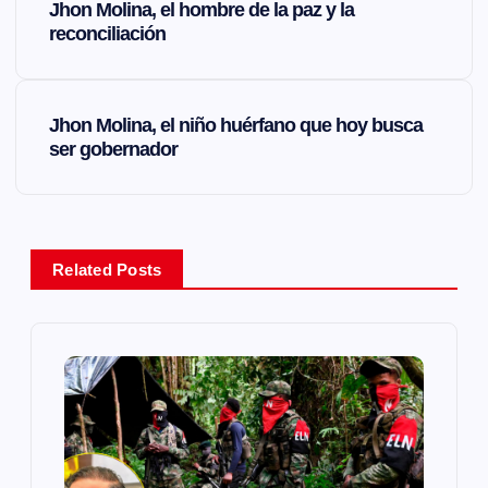
Jhon Molina, el hombre de la paz y la
a
reconciliación
v
Jhon Molina, el niño huérfano que hoy busca
e
ser gobernador
g
a
Related Posts
c
i
ó
n