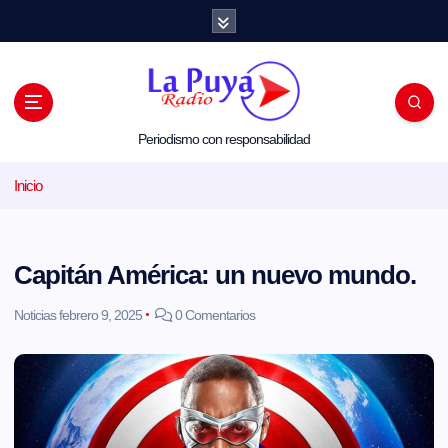
S
a
l
t
a
r
a
l
Periodismo con responsabilidad
c
o
Inicio
n
t
e
n
i
Capitán América: un nuevo mundo.
d
o
Noticias
febrero 9, 2025
0 Comentarios