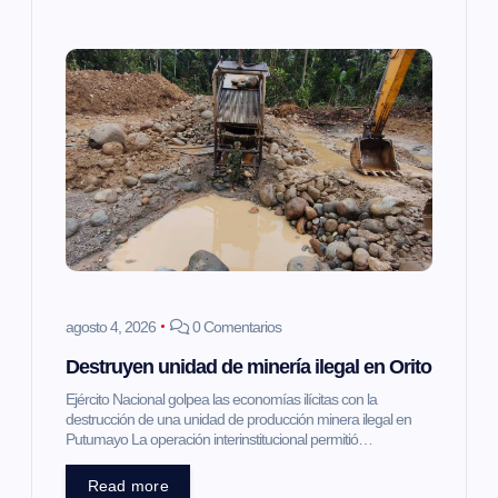
s
agosto 4, 2026
0 Comentarios
Destruyen unidad de minería ilegal en Orito
Ejército Nacional golpea las economías ilícitas con la
destrucción de una unidad de producción minera ilegal en
Putumayo La operación interinstitucional permitió…
Read more