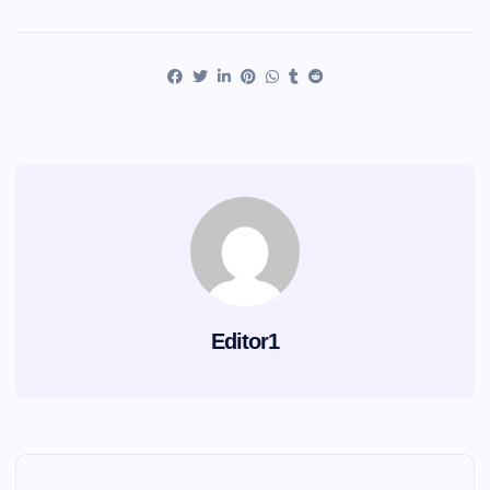
Editor1
N