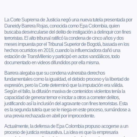
La Corte Suprema de Justicia negó una nueva tutela presentada por
Daneidy Barrera Rojas, conocida como Epa Colombia, quien
buscaba desvincularse del delito de instigación a delinquir con fines
terroristas. El alto tribunal ratificó la condena de cinco años y dos
meses impuesta por el Tribunal Superior de Bogotá, basada en los
hechos ocurridos en 2019, cuando la influenciadora dañó una
estación de TransMilenio y participó en actos vandálicos, todo
documentado en videos difundidos por ella misma.
Barrera alegaba que su condena vulneraba derechos
fundamentales como la igualdad, el debido proceso y la libertad de
expresión, pero la Corte determinó que la imputación era válida.
Según el fallo, la difusión masiva de contenidos violentos tenía la
capacidad de generar temor e incitar a otros a cometer delitos,
justificando así la inclusión del agravante con fines terroristas. Esta
es la segunda tutela que se le niega en este proceso, sumándose a
una previa rechazada en abril por improcedente.
Actualmente, la defensa de Epa Colombia propuso acogerse a un
proceso de justicia restaurativa. La idea es que la empresaria