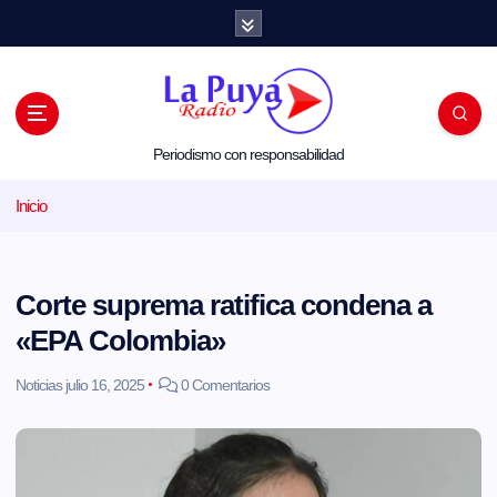
S
a
l
t
a
r
a
l
Periodismo con responsabilidad
c
o
Inicio
n
t
e
n
i
Corte suprema ratifica condena a
d
o
«EPA Colombia»
Noticias
julio 16, 2025
0 Comentarios