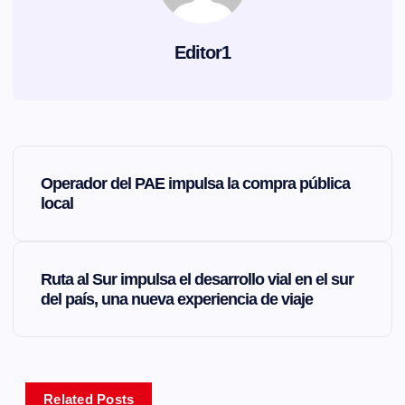
Editor1
N
Operador del PAE impulsa la compra pública
a
local
v
Ruta al Sur impulsa el desarrollo vial en el sur
e
del país, una nueva experiencia de viaje
g
a
Related Posts