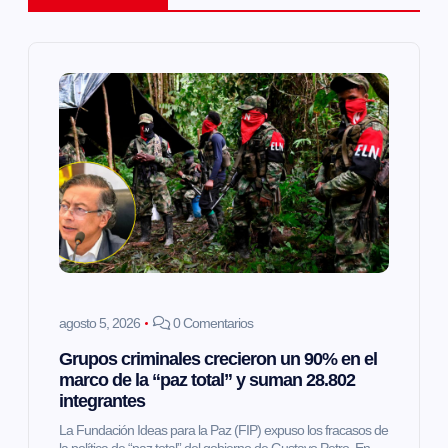
c
i
ó
n
d
e
e
agosto 5, 2026
0 Comentarios
Grupos criminales crecieron un 90% en el
n
marco de la “paz total” y suman 28.802
integrantes
t
La Fundación Ideas para la Paz (FIP) expuso los fracasos de