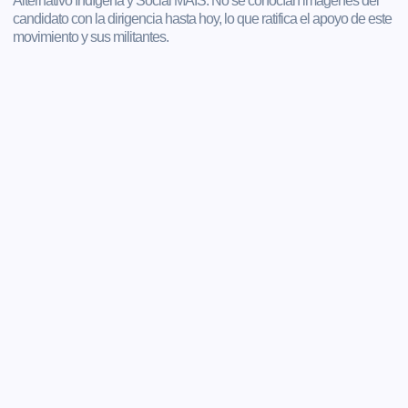
Alternativo Indígena y Social MAIS. No se conocían imágenes del
candidato con la dirigencia hasta hoy, lo que ratifica el apoyo de este
movimiento y sus militantes.