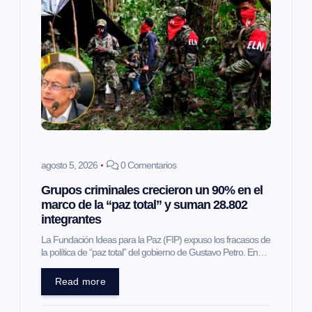
i
ó
n
d
e
agosto 5, 2026
0 Comentarios
e
Grupos criminales crecieron un 90% en el
marco de la “paz total” y suman 28.802
n
integrantes
t
La Fundación Ideas para la Paz (FIP) expuso los fracasos de
la política de “paz total” del gobierno de Gustavo Petro. En…
r
Read more