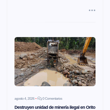
a
d
a
s
agosto 4, 2026
0 Comentarios
Destruyen unidad de minería ilegal en Orito