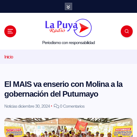
S
a
l
t
a
r
a
l
Periodismo con responsabilidad
c
o
Inicio
n
t
e
n
i
El MAIS va enserio con Molina a la
d
o
gobernación del Putumayo
Noticias
diciembre 30, 2024
0 Comentarios