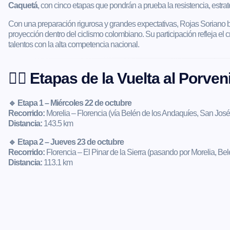
Caquetá
, con cinco etapas que pondrán a prueba la resistencia, estrate
Con una preparación rigurosa y grandes expectativas, Rojas Soriano b
proyección dentro del ciclismo colombiano. Su participación refleja el
talentos con la alta competencia nacional.
🚴‍♂️
Etapas de la Vuelta al Porven
🔹 Etapa 1 – Miércoles 22 de octubre
Recorrido:
Morelia – Florencia (vía Belén de los Andaquíes, San José
Distancia:
143.5 km
🔹 Etapa 2 – Jueves 23 de octubre
Recorrido:
Florencia – El Pinar de la Sierra (pasando por Morelia, Be
Distancia:
113.1 km