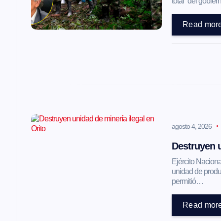
ó
total” del gobi
Read mor
n
d
e
e
agosto 4, 2026
n
Destruyen u
Ejército Naciona
t
unidad de produc
permitió…
r
Read mor