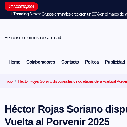
S
7 AGOSTO, 2026
a
l
Trending News:
Grupos criminales crecieron un 90% en el marco de la 
t
a
r
a
Periodismo con responsabilidad
l
c
o
n
Home
Colaboradores
Contacto
Política
Publicidad
t
e
n
Inicio
Héctor Rojas Soriano disputará las cinco etapas de la Vuelta al Porve
i
d
o
Héctor Rojas Soriano dispu
Vuelta al Porvenir 2025