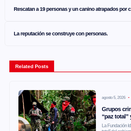
N
Rescatan a 19 personas y un canino atrapados por c
a
v
La reputación se construye con personas.
e
g
Related Posts
a
agosto 5, 2026
c
Grupos crim
i
“paz total”
La Fundación Ide