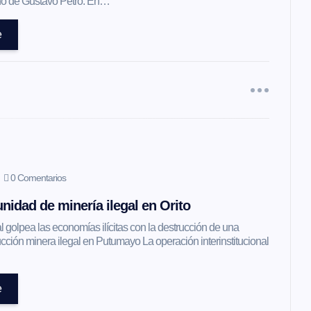
erno de Gustavo Petro. En…
e
0 Comentarios
nidad de minería ilegal en Orito
l golpea las economías ilícitas con la destrucción de una
ción minera ilegal en Putumayo La operación interinstitucional
e