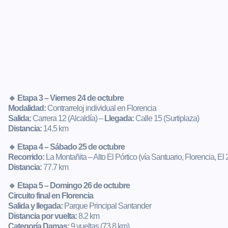
🔹 Etapa 3 – Viernes 24 de octubre
Modalidad:
Contrarreloj individual en Florencia
Salida:
Carrera 12 (Alcaldía) –
Llegada:
Calle 15 (Surtiplaza)
Distancia:
14.5 km
🔹 Etapa 4 – Sábado 25 de octubre
Recorrido:
La Montañita – Alto El Pórtico (vía Santuario, Florencia, El 
Distancia:
77.7 km
🔹 Etapa 5 – Domingo 26 de octubre
Circuito final en Florencia
Salida y llegada:
Parque Principal Santander
Distancia por vuelta:
8.2 km
Categoría Damas:
9 vueltas (73.8 km)