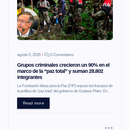
n
d
e
e
agosto 5, 2026
0 Comentarios
n
Grupos criminales crecieron un 90% en el
marco de la “paz total” y suman 28.802
t
integrantes
La Fundación Ideas para la Paz (FIP) expuso los fracasos de
r
la política de “paz total” del gobierno de Gustavo Petro. En…
a
Read more
d