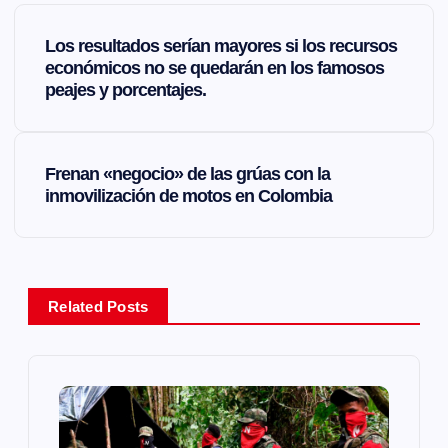
N
Los resultados serían mayores si los recursos
a
económicos no se quedarán en los famosos
peajes y porcentajes.
v
e
Frenan «negocio» de las grúas con la
inmovilización de motos en Colombia
g
a
Related Posts
c
i
ó