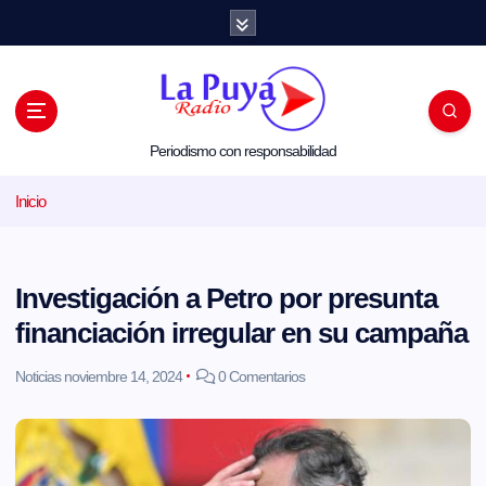
S
a
l
t
a
r
a
l
Periodismo con responsabilidad
c
o
Inicio
n
t
e
n
i
Investigación a Petro por presunta
d
o
financiación irregular en su campaña
Noticias
noviembre 14, 2024
0 Comentarios