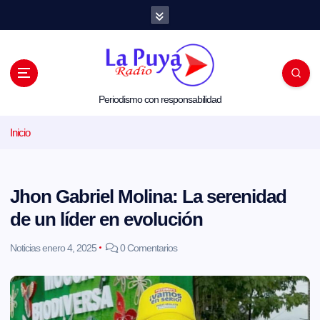
S
a
l
t
a
r
a
l
Periodismo con responsabilidad
c
o
Inicio
n
t
e
n
i
Jhon Gabriel Molina: La serenidad
d
o
de un líder en evolución
Noticias
enero 4, 2025
0 Comentarios