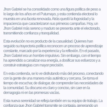
Jhon Gabriel se ha consolidado como una figura política de peso a
lo largo de los años en el Putumayo, y esta contienda electoral lo
muestra en una faceta renovada. Atrás quedó la fogosidad y la
impaciencia que caracterizaron sus primeras campañas. Hoy, un
Jhon Gabriel más sereno y maduro se presenta ante el electorado,
transmitiendo confianza y tranquilidad.
Esta evolución no es producto de la casualidad. Quienes han
seguido su trayectoria política reconocen un proceso de aprendizaje
constante, marcado por la experiencia y la reflexión. En el pasado,
Jhon Gabriel era un hombre impulsivo. Sin embargo, con el tiempo
ha aprendido a canalizar esa energía, a dosificar sus esfuerzos y a
construir estrategias con mayor precisión.
En esta contienda, se lo ve disfrutando más del proceso, conectando
con la gente de una manera más auténtica y cercana. Se toma el
tiempo de escuchar, de dialogar, de comprender las necesidades de
la comunidad. Su discurso es claro y conciso, sin caer en la
demagogia ni en las promesas vacías.
Esta nueva serenidad se refleja también en su equipo de trabajo. La
confianza que Jhon Gabriel transmite se contagia, generando un