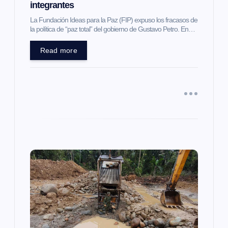
n
integrantes
t
La Fundación Ideas para la Paz (FIP) expuso los fracasos de
la política de “paz total” del gobierno de Gustavo Petro. En…
r
Read more
a
d
a
s