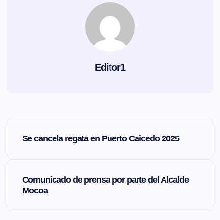
Editor1
N
Se cancela regata en Puerto Caicedo 2025
a
v
Comunicado de prensa por parte del Alcalde
Mocoa
e