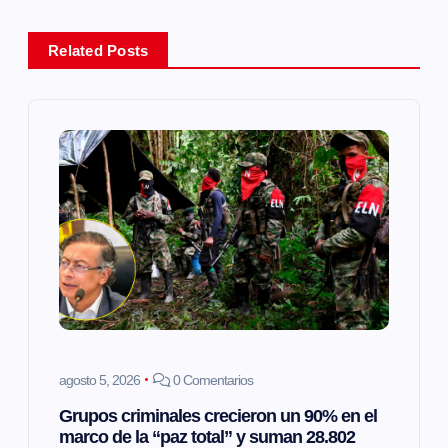
g
a
Related Posts
c
i
ó
n
d
e
agosto 5, 2026
0 Comentarios
e
Grupos criminales crecieron un 90% en el
marco de la “paz total” y suman 28.802