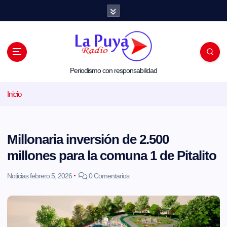
S
a
l
t
a
r
a
l
Periodismo con responsabilidad
c
o
Inicio
n
t
e
n
i
Millonaria inversión de 2.500
d
o
millones para la comuna 1 de Pitalito
Noticias
febrero 5, 2026
0 Comentarios