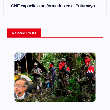
v
CNE capacita a uniformados en el Putumayo
e
g
Related Posts
a
c
i
ó
n
d