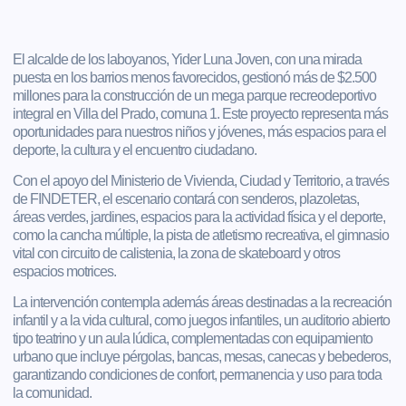
El alcalde de los laboyanos, Yider Luna Joven, con una mirada
puesta en los barrios menos favorecidos, gestionó más de $2.500
millones para la construcción de un mega parque recreodeportivo
integral en Villa del Prado, comuna 1. Este proyecto representa más
oportunidades para nuestros niños y jóvenes, más espacios para el
deporte, la cultura y el encuentro ciudadano.
Con el apoyo del Ministerio de Vivienda, Ciudad y Territorio, a través
de FINDETER, el escenario contará con senderos, plazoletas,
áreas verdes, jardines, espacios para la actividad física y el deporte,
como la cancha múltiple, la pista de atletismo recreativa, el gimnasio
vital con circuito de calistenia, la zona de skateboard y otros
espacios motrices.
La intervención contempla además áreas destinadas a la recreación
infantil y a la vida cultural, como juegos infantiles, un auditorio abierto
tipo teatrino y un aula lúdica, complementadas con equipamiento
urbano que incluye pérgolas, bancas, mesas, canecas y bebederos,
garantizando condiciones de confort, permanencia y uso para toda
la comunidad.