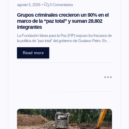
e
agosto 5, 2026
0 Comentarios
e
Grupos criminales crecieron un 90% en el
marco de la “paz total” y suman 28.802
integrantes
n
La Fundación Ideas para la Paz (FIP) expuso los fracasos de
la política de “paz total” del gobierno de Gustavo Petro. En…
t
Read more
r
a
d
a
s