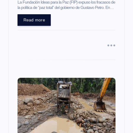
La Fundación Ideas para la Paz (FIP) expuso los fracasos de
r
la política de “paz total” del gobierno de Gustavo Petro. En…
a
Read more
d
a
s