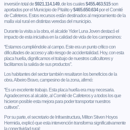
inversión total de
$921.114.149
, de los cuales
$455.463.515
son
aportados por el Municipio de Pitalito y
$465.650.634
por el Comité
de Cafeteros. Estos recursos están destinados al mejoramiento de la
malla vial rural en distintas veredas del municipio.
Durante la visita a la obra, el alcalde Yider Luna Joven destacó el
impacto de esta iniciativa en la calidad de vida de los campesinos:
“Estamos cumpliéndole al campo. Este era un punto crítico con
dificultades de acceso y alto riesgo de accidentalidad. Hoy, con esta
placa huella, dignificamos el trabajo de nuestros caficultores y
facilitamos la salida de sus productos”.
Los habitantes del sector también resaltaron los beneficios de la
obra. Albeiro Bravo, campesino de la zona, afirmó:
“Es un excelente trabajo. Esta placa huella era muy necesaria.
Agradecemos al alcalde, al Comité de Cafeteros y a todos los que
hicieron posible esta mejora para poder transportar nuestros
cultivos”.
Por su parte, el secretario de Infraestructura, Milton Stiven Hoyos
Hermida, explicó que esta intervención transforma significativamente
la conectividad rural: