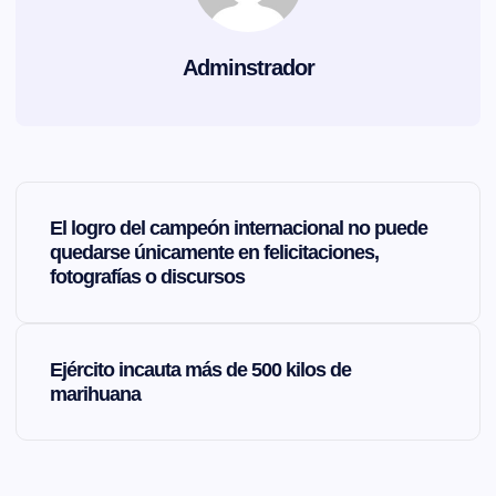
Adminstrador
N
El logro del campeón internacional no puede
a
quedarse únicamente en felicitaciones,
fotografías o discursos
v
e
Ejército incauta más de 500 kilos de
marihuana
g
a