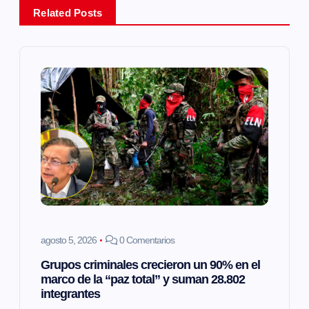
Related Posts
c
i
ó
n
d
e
e
agosto 5, 2026
0 Comentarios
n
Grupos criminales crecieron un 90% en el
marco de la “paz total” y suman 28.802
t
integrantes