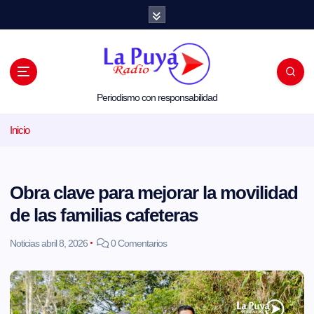
S
a
l
t
a
r
a
l
Periodismo con responsabilidad
c
o
Inicio
n
t
e
n
i
Obra clave para mejorar la movilidad
d
o
de las familias cafeteras
Noticias
abril 8, 2026
0 Comentarios