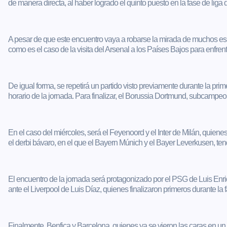
de manera directa, al haber logrado el quinto puesto en la fase de liga
A pesar de que este encuentro vaya a robarse la mirada de muchos espe
como es el caso de la visita del Arsenal a los Países Bajos para enfre
De igual forma, se repetirá un partido visto previamente durante la prime
horario de la jornada. Para finalizar, el Borussia Dortmund, subcampeones
En el caso del miércoles, será el Feyenoord y el Inter de Milán, quien
el derbi bávaro, en el que el Bayern Múnich y el Bayer Leverkusen, t
El encuentro de la jornada será protagonizado por el PSG de Luis Enri
ante el Liverpool de Luis Díaz, quienes finalizaron primeros durante l
Finalmente, Benfica y Barcelona, quienes ya se vieron las caras en un 