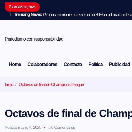
S
7 AGOSTO, 2026
a
l
Trending News:
Grupos criminales crecieron un 90% en el marco de la 
t
a
r
a
Periodismo con responsabilidad
l
c
o
n
Home
Colaboradores
Contacto
Política
Publicidad
t
e
n
Inicio
Octavos de final de Champions League
i
d
o
Octavos de final de Cham
Noticias
marzo 4, 2025
0 Comentarios