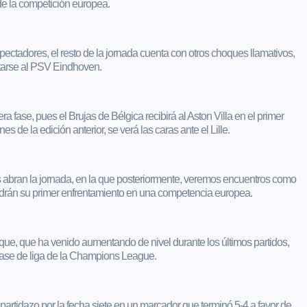
 de la competición europea.
ctadores, el resto de la jornada cuenta con otros choques llamativos,
ntarse al PSV Eindhoven.
ra fase, pues el Brujas de Bélgica recibirá al Aston Villa en el primer
 de la edición anterior, se verá las caras ante el Lille.
es abran la jornada, en la que posteriormente, veremos encuentros como
endrán su primer enfrentamiento en una competencia europea.
que, que ha venido aumentando de nivel durante los últimos partidos,
a fase de liga de la Champions League.
partidazo por la fecha siete en un marcador que terminó 5-4 a favor de