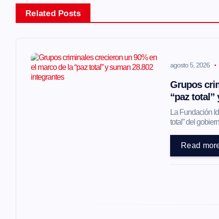
v
Related Posts
e
g
agosto 5, 2026
a
Grupos crim
“paz total”
c
La Fundación Ide
total” del gobi
i
Read mor
ó
n