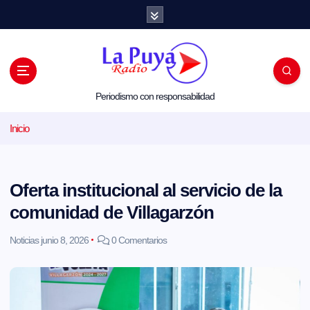
S
a
l
t
a
r
a
l
Periodismo con responsabilidad
c
o
Inicio
n
t
e
n
i
Oferta institucional al servicio de la
d
o
comunidad de Villagarzón
Noticias
junio 8, 2026
0 Comentarios