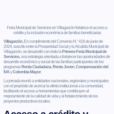
Feria Municipal de Servicios en Villagarzón fortalece el acceso a
crédito y la inclusión económica de familias beneficiarias
Villagarzón,
En cumplimiento del Convenio N.° 416 de junio de
2024, suscrito entre la
Prosperidad Social
y la
Alcaldía Municipal de
Villagarzón
, se desarrolló con éxito la
Primera Feria Municipal de
Servicios
, una estrategia orientada a fortalecer las oportunidades de
desarrollo económico y social de las familias participantes de los
programas
Renta Ciudadana
,
Renta Joven
,
Compensación del
IVA
y
Colombia Mayor
.
La jornada reunió a entidades nacionales, regionales y municipales
con el propósito de acercar la oferta institucional a la comunidad,
facilitando el acceso a herramientas que contribuyen al
mejoramiento de la calidad de vida y al fortalecimiento de los
proyectos productivos locales.