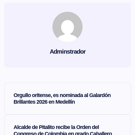
Adminstrador
N
Orgullo oritense, es nominada al Galardón
a
Brillantes 2026 en Medellín
v
Alcalde de Pitalito recibe la Orden del
e
Congreso de Colombia en grado Caballero