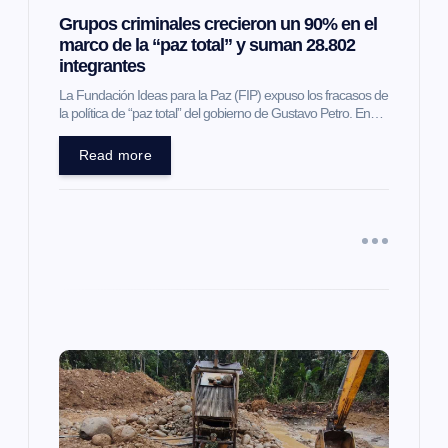
Grupos criminales crecieron un 90% en el
n
marco de la “paz total” y suman 28.802
integrantes
t
La Fundación Ideas para la Paz (FIP) expuso los fracasos de
la política de “paz total” del gobierno de Gustavo Petro. En…
r
Read more
a
d
a
s