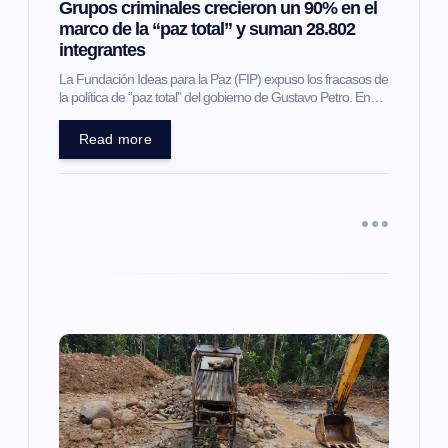
Grupos criminales crecieron un 90% en el
n
marco de la “paz total” y suman 28.802
integrantes
t
La Fundación Ideas para la Paz (FIP) expuso los fracasos de
la política de “paz total” del gobierno de Gustavo Petro. En…
r
Read more
a
d
a
s