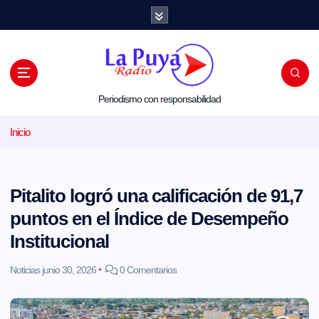
S
a
l
t
a
r
a
l
Periodismo con responsabilidad
c
o
Inicio
n
t
e
n
i
Pitalito logró una calificación de 91,7
d
o
puntos en el Índice de Desempeño
Institucional
Noticias
junio 30, 2026
0 Comentarios