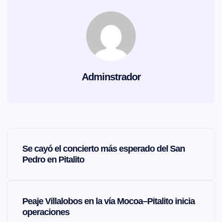
Adminstrador
N
Se cayó el concierto más esperado del San
a
Pedro en Pitalito
v
Peaje Villalobos en la vía Mocoa–Pitalito inicia
e
operaciones