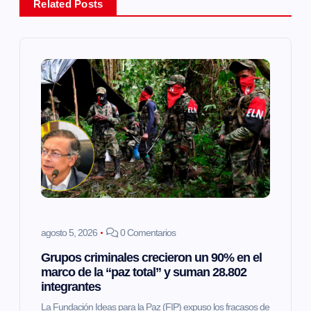
Related Posts
c
i
ó
n
d
e
e
agosto 5, 2026
0 Comentarios
Grupos criminales crecieron un 90% en el
n
marco de la “paz total” y suman 28.802
integrantes
t
La Fundación Ideas para la Paz (FIP) expuso los fracasos de