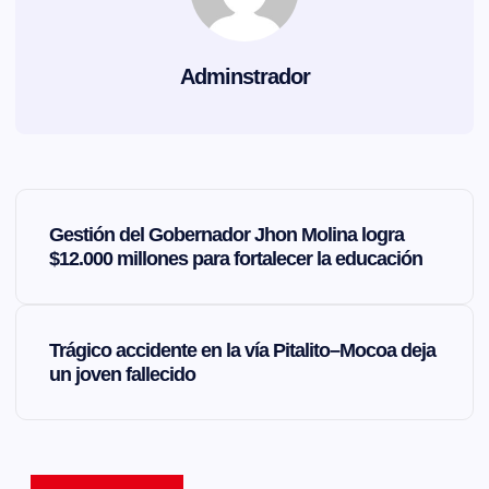
Adminstrador
N
Gestión del Gobernador Jhon Molina logra
a
$12.000 millones para fortalecer la educación
v
Trágico accidente en la vía Pitalito–Mocoa deja
e
un joven fallecido
g
a