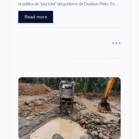
la política de “paz total” del gobierno de Gustavo Petro. En…
r
Read more
a
d
a
s