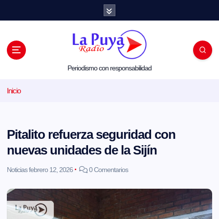
S
a
l
t
a
r
a
l
Periodismo con responsabilidad
c
o
Inicio
n
t
e
n
i
Pitalito refuerza seguridad con
d
o
nuevas unidades de la Sijín
Noticias
febrero 12, 2026
0 Comentarios