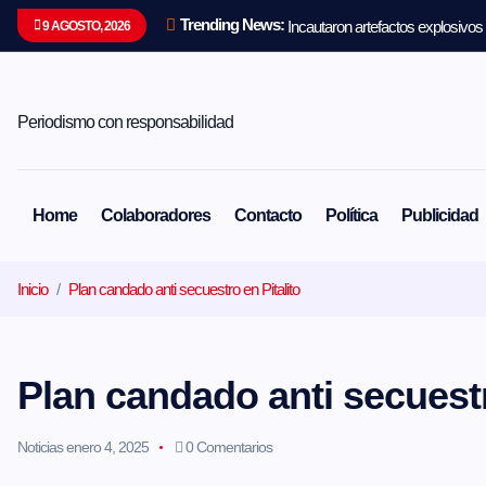
S
Trending News:
Incautaron artefactos explosivos
9 AGOSTO, 2026
a
l
t
a
r
Periodismo con responsabilidad
a
l
c
o
Home
Colaboradores
Contacto
Política
Publicidad
n
t
e
Inicio
Plan candado anti secuestro en Pitalito
n
i
d
o
Plan candado anti secuestr
Noticias
enero 4, 2025
0 Comentarios