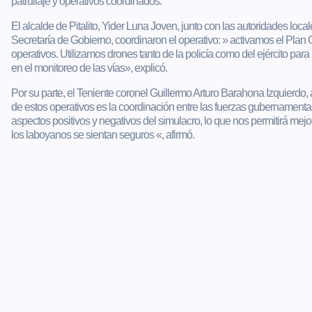
patrullaje y operativos coordinados.
El alcalde de Pitalito, Yider Luna Joven, junto con las autoridades local
Secretaría de Gobierno, coordinaron el operativo: » activamos el Pla
operativos. Utilizamos drones tanto de la policía como del ejército para 
en el monitoreo de las vías», explicó.
Por su parte, el Teniente coronel Guillermo Arturo Barahona Izquierdo, a
de estos operativos es la coordinación entre las fuerzas gubernament
aspectos positivos y negativos del simulacro, lo que nos permitirá mejor
los laboyanos se sientan seguros «, afirmó.