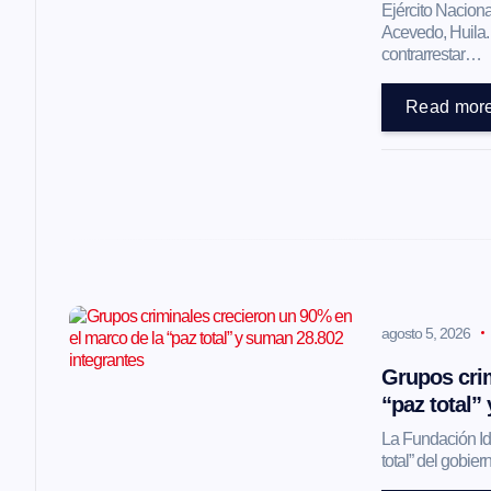
Ejército Naciona
ó
Acevedo, Huila.
contrarrestar…
n
Read mor
d
e
e
agosto 5, 2026
n
Grupos crim
t
“paz total”
La Fundación Ide
r
total” del gobi