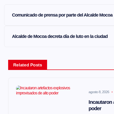
N
Comunicado de prensa por parte del Alcalde Mocoa
a
v
Alcalde de Mocoa decreta día de luto en la ciudad
e
g
Related Posts
a
agosto 8, 2026
c
Incautaron 
i
poder