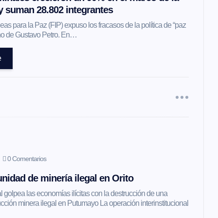
 y suman 28.802 integrantes
as para la Paz (FIP) expuso los fracasos de la política de “paz
erno de Gustavo Petro. En…
e
0 Comentarios
nidad de minería ilegal en Orito
l golpea las economías ilícitas con la destrucción de una
ción minera ilegal en Putumayo La operación interinstitucional