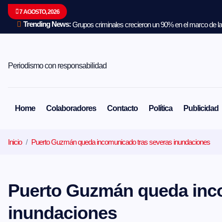
S
7 AGOSTO, 2026
a
l
Trending News:
Grupos criminales crecieron un 90% en el marco de la 
t
a
r
a
Periodismo con responsabilidad
l
c
o
n
Home
Colaboradores
Contacto
Política
Publicidad
t
e
n
Inicio
Puerto Guzmán queda incomunicado tras severas inundaciones
i
d
o
Puerto Guzmán queda inc
inundaciones