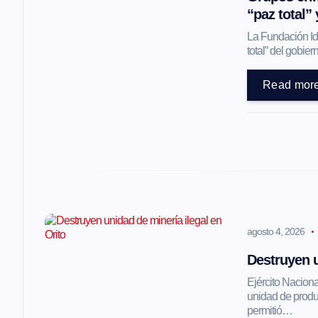
i
“paz total”
La Fundación Ide
ó
total” del gobi
Read mor
n
d
e
e
agosto 4, 2026
n
Destruyen u
Ejército Naciona
t
unidad de produc
permitió…