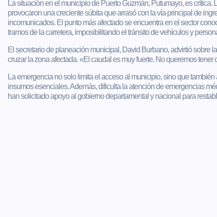
La situación en el municipio de Puerto Guzmán, Putumayo, es crítica. L
provocaron una creciente súbita que arrasó con la vía principal de in
incomunicados. El punto más afectado se encuentra en el sector con
tramos de la carretera, imposibilitando el tránsito de vehículos y person
El secretario de planeación municipal, David Burbano, advirtió sobre l
cruzar la zona afectada. «El caudal es muy fuerte. No queremos tene
La emergencia no solo limita el acceso al municipio, sino que tambié
insumos esenciales. Además, dificulta la atención de emergencias médi
han solicitado apoyo al gobierno departamental y nacional para restable