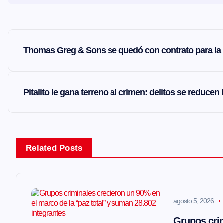
N
Thomas Greg & Sons se quedó con contrato para la l
a
v
Pitalito le gana terreno al crimen: delitos se reduce
e
g
Related Posts
a
agosto 5, 2026
c
Grupos crim