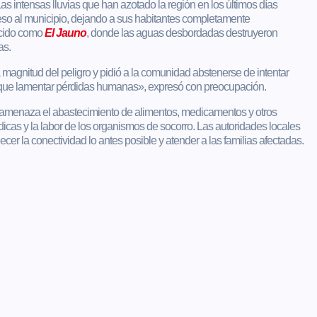
as intensas lluvias que han azotado la región en los últimos días
greso al municipio, dejando a sus habitantes completamente
ocido como
El Jauno
, donde las aguas desbordadas destruyeron
as.
a magnitud del peligro y pidió a la comunidad abstenerse de intentar
r que lamentar pérdidas humanas», expresó con preocupación.
n amenaza el abastecimiento de alimentos, medicamentos y otros
cas y la labor de los organismos de socorro. Las autoridades locales
cer la conectividad lo antes posible y atender a las familias afectadas.