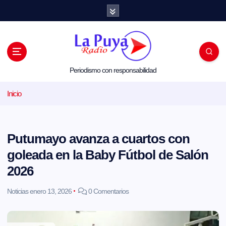
S
a
l
t
a
r
a
l
Periodismo con responsabilidad
c
o
Inicio
n
t
e
n
i
Putumayo avanza a cuartos con
d
o
goleada en la Baby Fútbol de Salón
2026
Noticias
enero 13, 2026
0 Comentarios