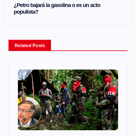
¿Petro bajará la gasolina o es un acto
e
populista?
g
a
Related Posts
c
i
ó
n
d
e