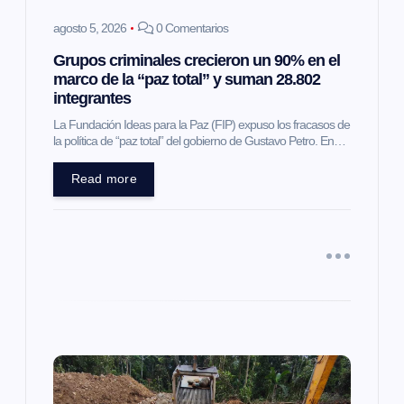
e
agosto 5, 2026
0 Comentarios
Grupos criminales crecieron un 90% en el
n
marco de la “paz total” y suman 28.802
integrantes
t
La Fundación Ideas para la Paz (FIP) expuso los fracasos de
la política de “paz total” del gobierno de Gustavo Petro. En…
r
Read more
a
d
a
s