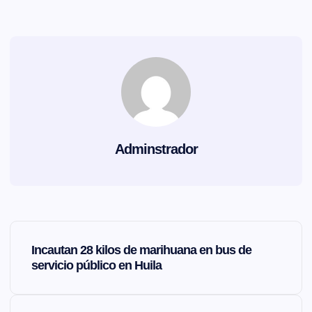
Adminstrador
N
Incautan 28 kilos de marihuana en bus de
a
servicio público en Huila
v