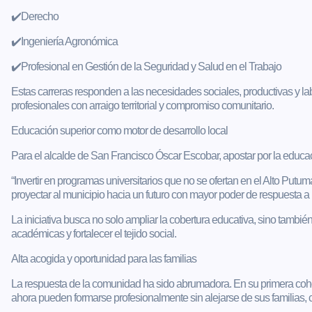
✔️Derecho
✔️Ingeniería Agronómica
✔️Profesional en Gestión de la Seguridad y Salud en el Trabajo
Estas carreras responden a las necesidades sociales, productivas y la
profesionales con arraigo territorial y compromiso comunitario.
Educación superior como motor de desarrollo local
Para el alcalde de San Francisco Óscar Escobar, apostar por la educaci
“Invertir en programas universitarios que no se ofertan en el Alto Putu
proyectar al municipio hacia un futuro con mayor poder de respuesta a 
La iniciativa busca no solo ampliar la cobertura educativa, sino también
académicas y fortalecer el tejido social.
Alta acogida y oportunidad para las familias
La respuesta de la comunidad ha sido abrumadora. En su primera coho
ahora pueden formarse profesionalmente sin alejarse de sus familias, co