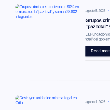
a
agosto 5, 2026
c
Grupos crim
i
“paz total”
La Fundación Ide
ó
total” del gobi
Read mor
n
d
e
e
agosto 4, 2026