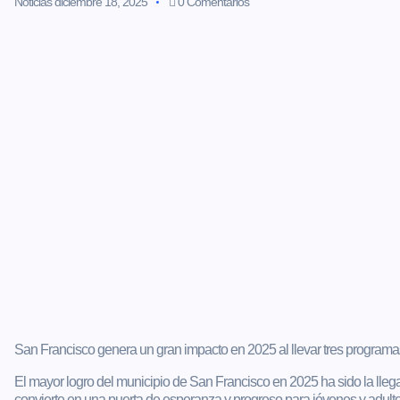
Noticias
diciembre 18, 2025
0 Comentarios
San Francisco genera un gran impacto en 2025 al llevar tres programas 
El mayor logro del municipio de San Francisco en 2025 ha sido la llega
convierte en una puerta de esperanza y progreso para jóvenes y adult