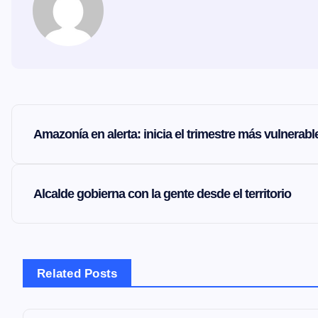
N
Amazonía en alerta: inicia el trimestre más vulnerabl
a
v
Alcalde gobierna con la gente desde el territorio
e
g
Related Posts