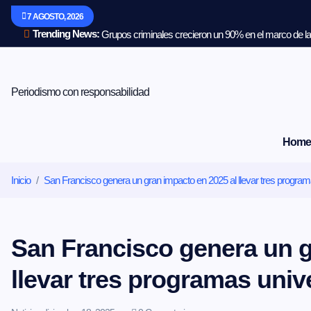
S
7 AGOSTO, 2026
a
l
Trending News:
Grupos criminales crecieron un 90% en el marco de la 
t
a
r
a
Periodismo con responsabilidad
l
c
o
Home
n
t
e
Inicio
San Francisco genera un gran impacto en 2025 al llevar tres programa
n
i
d
o
San Francisco genera un g
llevar tres programas unive