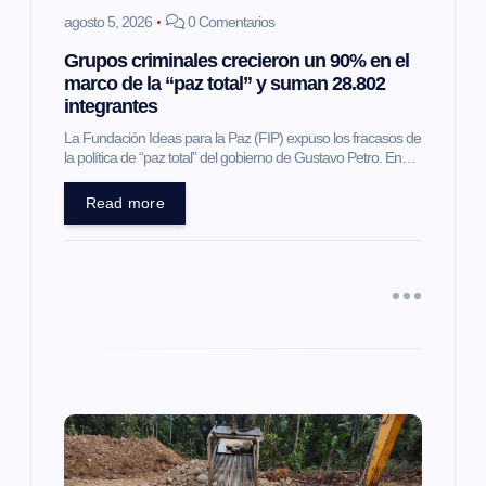
e
agosto 5, 2026
0 Comentarios
Grupos criminales crecieron un 90% en el
n
marco de la “paz total” y suman 28.802
integrantes
t
La Fundación Ideas para la Paz (FIP) expuso los fracasos de
la política de “paz total” del gobierno de Gustavo Petro. En…
r
Read more
a
d
a
s