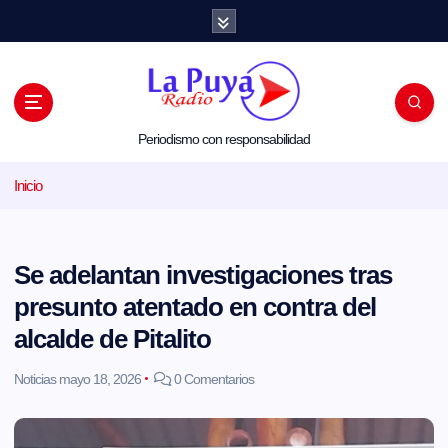
S
a
l
t
a
r
a
l
Periodismo con responsabilidad
c
o
Inicio
n
t
e
n
i
Se adelantan investigaciones tras
d
o
presunto atentado en contra del
alcalde de Pitalito
Noticias
mayo 18, 2026
0 Comentarios