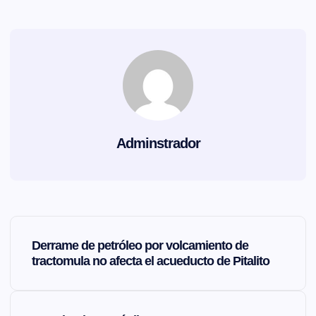
Adminstrador
N
Derrame de petróleo por volcamiento de
a
tractomula no afecta el acueducto de Pitalito
v