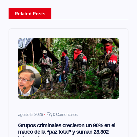
a
Related Posts
c
i
ó
n
d
e
e
agosto 5, 2026
0 Comentarios
n
Grupos criminales crecieron un 90% en el
marco de la “paz total” y suman 28.802