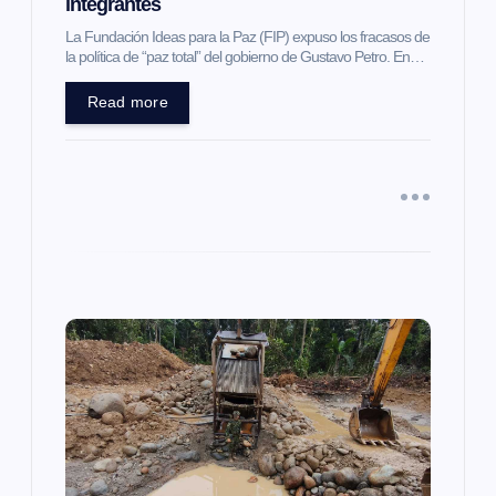
t
integrantes
La Fundación Ideas para la Paz (FIP) expuso los fracasos de
r
la política de “paz total” del gobierno de Gustavo Petro. En…
a
Read more
d
a
s