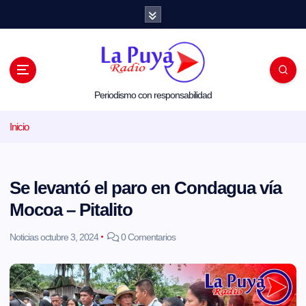
S
a
l
t
a
r
a
l
Periodismo con responsabilidad
c
o
Inicio
n
t
e
n
i
Se levantó el paro en Condagua vía
d
o
Mocoa – Pitalito
Noticias
octubre 3, 2024
0 Comentarios