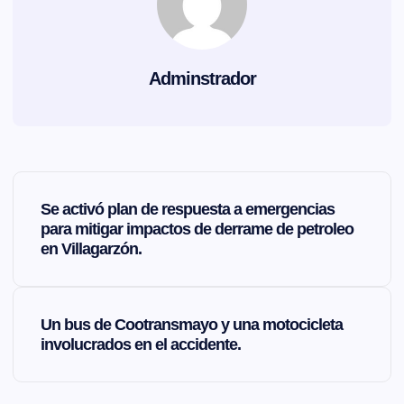
Adminstrador
N
Se activó plan de respuesta a emergencias
a
para mitigar impactos de derrame de petroleo
en Villagarzón.
v
e
Un bus de Cootransmayo y una motocicleta
involucrados en el accidente.
g