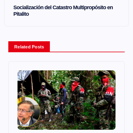
v
Socialización del Catastro Multipropósito en
Pitalito
e
g
a
Related Posts
c
i
ó
n
d