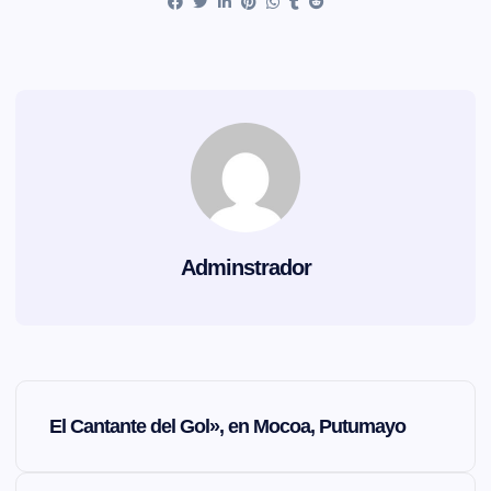
Adminstrador
N
El Cantante del Gol», en Mocoa, Putumayo
a