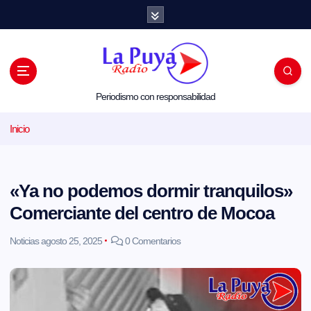
S
a
l
t
a
r
a
l
Periodismo con responsabilidad
c
o
Inicio
n
t
e
n
i
«Ya no podemos dormir tranquilos»
d
o
Comerciante del centro de Mocoa
Noticias
agosto 25, 2025
0 Comentarios