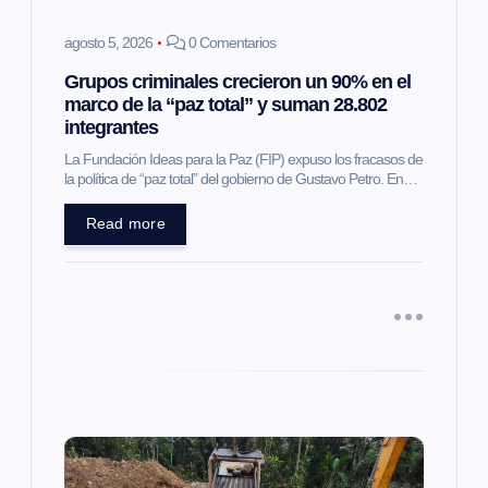
e
agosto 5, 2026
0 Comentarios
e
Grupos criminales crecieron un 90% en el
marco de la “paz total” y suman 28.802
n
integrantes
t
La Fundación Ideas para la Paz (FIP) expuso los fracasos de
la política de “paz total” del gobierno de Gustavo Petro. En…
r
Read more
a
d
a
s