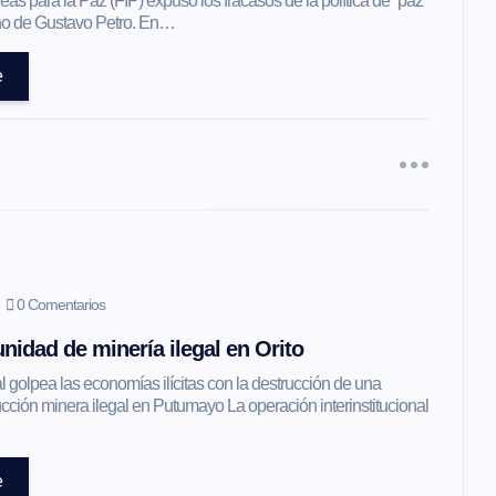
as para la Paz (FIP) expuso los fracasos de la política de “paz
erno de Gustavo Petro. En…
e
0 Comentarios
nidad de minería ilegal en Orito
l golpea las economías ilícitas con la destrucción de una
ción minera ilegal en Putumayo La operación interinstitucional
e