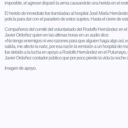
imposible, el agresor disparó la arma causandole una herida en el rostr
El herido de inmediato fue transladao al hospital José María Hernánde
policía para dar con el paradero de estos sujetos. Hasta el cierre de es
Compañeros del comité del voluntariado del Rodolfo Hernández en el
Javier Ordoñez quien en las ultimas horas en un audio dice:
«No tengo enemigos ni veo razones para que alguien haga algo así, estoy
salida, me afecto la nariz, por esa razón la remisión a un hospital de 
fue debido a la lucha en apoyo a Rodolfo Hernández en el Putumayo, 
Javier Ordoñez contador público que por poco pierde la vida la noche 
Imagen de apoyo.