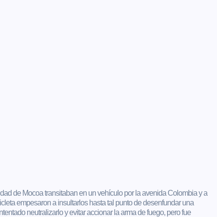
dad de Mocoa transitaban en un vehículo por la avenida Colombia y a
icleta empesaron a insultarlos hasta tal punto de desenfundar una
tentado neutralizarlo y evitar accionar la arma de fuego, pero fue