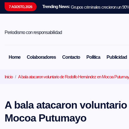
S
Trending News:
Grupos criminales crecieron un 90% 
7 AGOSTO, 2026
a
l
t
a
r
Periodismo con responsabilidad
a
l
c
o
Home
Colaboradores
Contacto
Política
Publicidad
n
t
e
Inicio
A bala atacaron voluntario de Rodolfo Hernández en Mocoa Putuma
n
i
d
o
A bala atacaron voluntari
Mocoa Putumayo