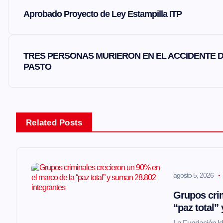
N
Aprobado Proyecto de Ley Estampilla ITP
a
v
TRES PERSONAS MURIERON EN EL ACCIDENTE D
PASTO
e
g
Related Posts
a
c
agosto 5, 2026
i
Grupos crim
“paz total”