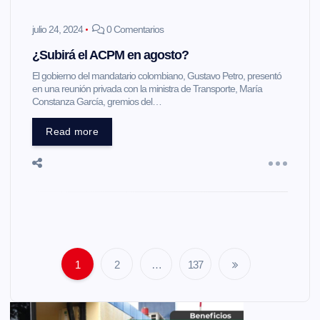
julio 24, 2024
0 Comentarios
¿Subirá el ACPM en agosto?
El gobierno del mandatario colombiano, Gustavo Petro, presentó
en una reunión privada con la ministra de Transporte, María
Constanza García, gremios del…
Read more
1
2
…
137
N
a