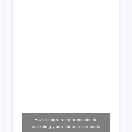
e
e
n
t
r
a
d
a
Haz clic para aceptar cookies de
s
marketing y permitir este contenido