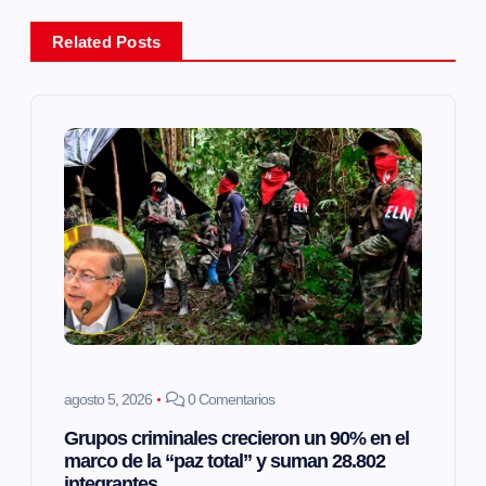
a
Related Posts
c
i
ó
n
d
e
e
agosto 5, 2026
0 Comentarios
Grupos criminales crecieron un 90% en el
n
marco de la “paz total” y suman 28.802
integrantes