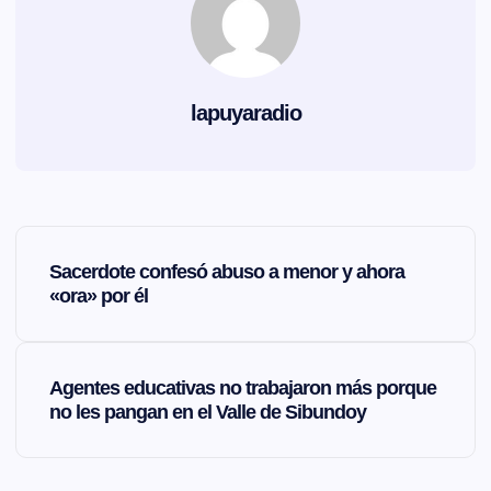
lapuyaradio
N
Sacerdote confesó abuso a menor y ahora
a
«ora» por él
v
Agentes educativas no trabajaron más porque
e
no les pangan en el Valle de Sibundoy
g