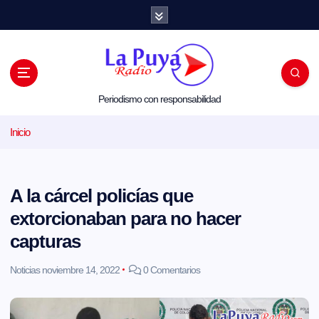
S
a
l
t
a
r
a
l
Periodismo con responsabilidad
c
o
Inicio
n
t
e
n
i
A la cárcel policías que
d
o
extorcionaban para no hacer
capturas
Noticias
noviembre 14, 2022
0 Comentarios