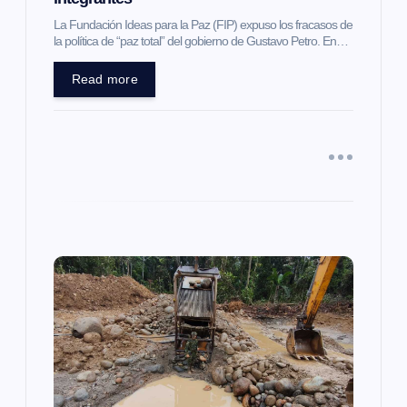
t
La Fundación Ideas para la Paz (FIP) expuso los fracasos de
la política de “paz total” del gobierno de Gustavo Petro. En…
r
Read more
a
d
a
s