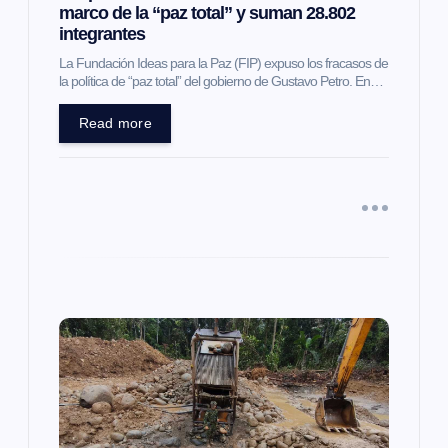
n
marco de la “paz total” y suman 28.802
integrantes
t
La Fundación Ideas para la Paz (FIP) expuso los fracasos de
la política de “paz total” del gobierno de Gustavo Petro. En…
r
Read more
a
d
a
s