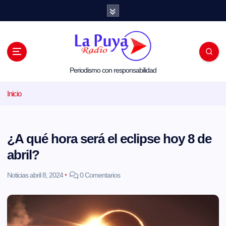
S
a
l
t
a
r
a
l
Periodismo con responsabilidad
c
o
Inicio
n
t
e
n
i
¿A qué hora será el eclipse hoy 8 de
d
o
abril?
Noticias
abril 8, 2024
0 Comentarios