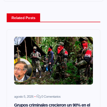
g
a
Related Posts
c
i
ó
n
d
e
e
agosto 5, 2026
0 Comentarios
Grupos criminales crecieron un 90% en el