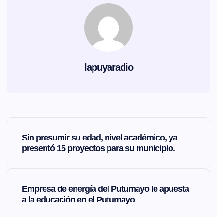
lapuyaradio
N
Sin presumir su edad, nivel académico, ya
a
presentó 15 proyectos para su municipio.
v
Empresa de energía del Putumayo le apuesta
e
a la educación en el Putumayo