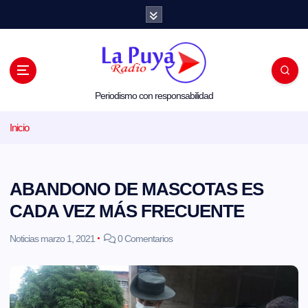
S
a
l
t
a
r
a
l
Periodismo con responsabilidad
c
o
Inicio
n
t
e
n
i
ABANDONO DE MASCOTAS ES
d
o
CADA VEZ MÁS FRECUENTE
Noticias
marzo 1, 2021
0 Comentarios