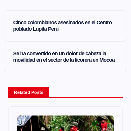
N
Cinco colombianos asesinados en el Centro
a
poblado Lupita Perú
v
Se ha convertido en un dolor de cabeza la
e
movilidad en el sector de la licorera en Mocoa
g
a
Related Posts
c
i