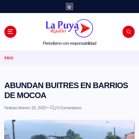
S
a
l
t
a
r
a
l
Periodismo con responsabilidad
c
o
Inicio
n
t
e
n
i
ABUNDAN BUITRES EN BARRIOS
d
o
DE MOCOA
Noticias
febrero 16, 2020
0 Comentarios