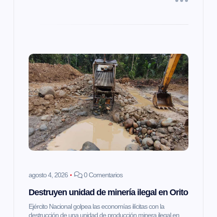
a
s
agosto 4, 2026
0 Comentarios
Destruyen unidad de minería ilegal en Orito
Ejército Nacional golpea las economías ilícitas con la
destrucción de una unidad de producción minera ilegal en