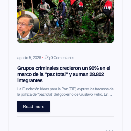
ó
n
d
e
e
agosto 5, 2026
0 Comentarios
Grupos criminales crecieron un 90% en el
n
marco de la “paz total” y suman 28.802
integrantes
t
La Fundación Ideas para la Paz (FIP) expuso los fracasos de
la política de “paz total” del gobierno de Gustavo Petro. En…
r
Read more
a
d