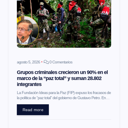
n
d
e
e
agosto 5, 2026
0 Comentarios
n
Grupos criminales crecieron un 90% en el
marco de la “paz total” y suman 28.802
t
integrantes
La Fundación Ideas para la Paz (FIP) expuso los fracasos de
r
la política de “paz total” del gobierno de Gustavo Petro. En…
a
Read more
d