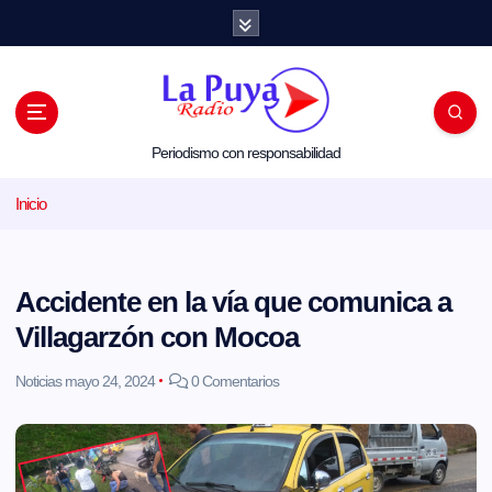
S
a
l
t
a
r
a
l
Periodismo con responsabilidad
c
o
Inicio
n
t
e
n
i
Accidente en la vía que comunica a
d
o
Villagarzón con Mocoa
Noticias
mayo 24, 2024
0 Comentarios