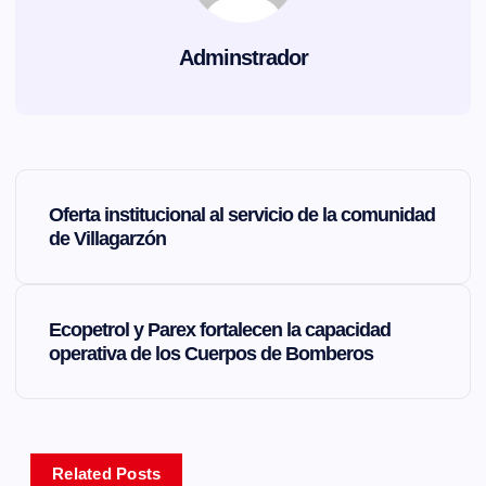
Adminstrador
N
Oferta institucional al servicio de la comunidad
a
de Villagarzón
v
Ecopetrol y Parex fortalecen la capacidad
e
operativa de los Cuerpos de Bomberos
g
a
Related Posts