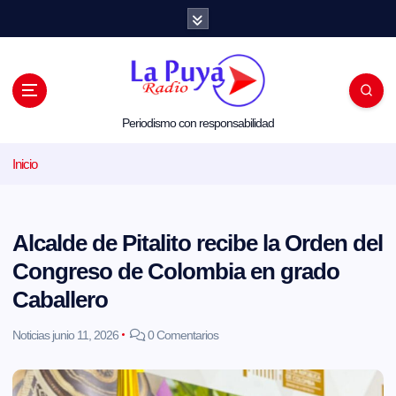
S
a
l
t
a
r
a
l
Periodismo con responsabilidad
c
o
Inicio
n
t
e
n
i
Alcalde de Pitalito recibe la Orden del
d
o
Congreso de Colombia en grado
Caballero
Noticias
junio 11, 2026
0 Comentarios