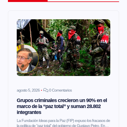
c
i
ó
n
d
e
e
agosto 5, 2026
0 Comentarios
Grupos criminales crecieron un 90% en el
n
marco de la “paz total” y suman 28.802
integrantes
t
La Fundación Ideas para la Paz (FIP) expuso los fracasos de
la política de “paz total” del gobierno de Gustavo Petro. En…