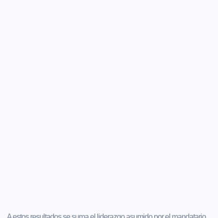
A estos resultados se suma el liderazgo asumido por el mandatario