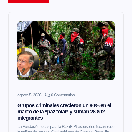
c
i
ó
n
d
e
e
agosto 5, 2026
0 Comentarios
Grupos criminales crecieron un 90% en el
n
marco de la “paz total” y suman 28.802
integrantes
t
La Fundación Ideas para la Paz (FIP) expuso los fracasos de
la política de “paz total” del gobierno de Gustavo Petro. En…