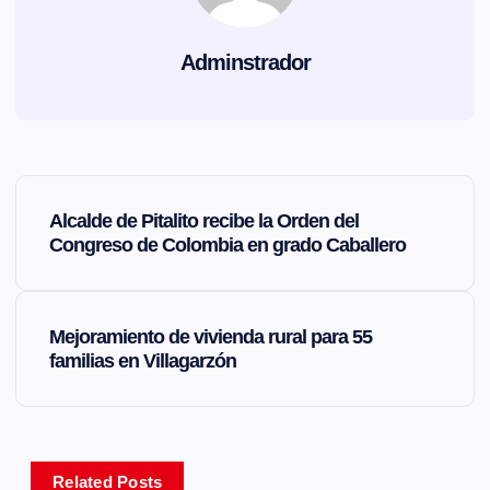
Adminstrador
N
Alcalde de Pitalito recibe la Orden del
a
Congreso de Colombia en grado Caballero
v
Mejoramiento de vivienda rural para 55
e
familias en Villagarzón
g
a
Related Posts