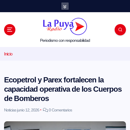
S
a
l
t
a
r
a
l
Periodismo con responsabilidad
c
o
Inicio
n
t
e
n
i
Ecopetrol y Parex fortalecen la
d
o
capacidad operativa de los Cuerpos
de Bomberos
Noticias
junio 12, 2026
0 Comentarios