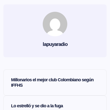
lapuyaradio
N
Millonarios el mejor club Colombiano según
a
IFFHS
v
Lo estrelló y se dio a la fuga