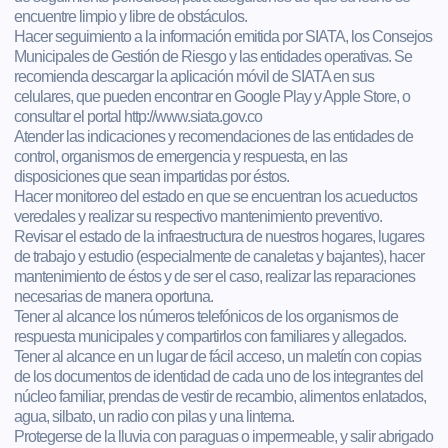
encuentre limpio y libre de obstáculos.
Hacer seguimiento a la información emitida por SIATA, los Consejos
Municipales de Gestión de Riesgo y las entidades operativas. Se
recomienda descargar la aplicación móvil de SIATA en sus
celulares, que pueden encontrar en Google Play y Apple Store, o
consultar el portal http://www.siata.gov.co
Atender las indicaciones y recomendaciones de las entidades de
control, organismos de emergencia y respuesta, en las
disposiciones que sean impartidas por éstos.
Hacer monitoreo del estado en que se encuentran los acueductos
veredales y realizar su respectivo mantenimiento preventivo.
Revisar el estado de la infraestructura de nuestros hogares, lugares
de trabajo y estudio (especialmente de canaletas y bajantes), hacer
mantenimiento de éstos y de ser el caso, realizar las reparaciones
necesarias de manera oportuna.
Tener al alcance los números telefónicos de los organismos de
respuesta municipales y compartirlos con familiares y allegados.
Tener al alcance en un lugar de fácil acceso, un maletín con copias
de los documentos de identidad de cada uno de los integrantes del
núcleo familiar, prendas de vestir de recambio, alimentos enlatados,
agua, silbato, un radio con pilas y una linterna.
Protegerse de la lluvia con paraguas o impermeable, y salir abrigado