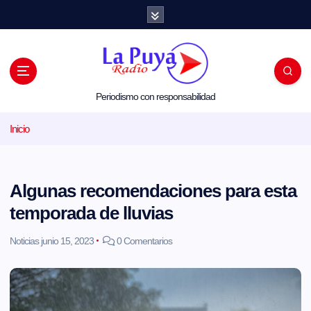
S
a
l
t
a
r
a
l
Periodismo con responsabilidad
c
o
Inicio
n
t
e
n
i
Algunas recomendaciones para esta
d
o
temporada de lluvias
Noticias
junio 15, 2023
0 Comentarios