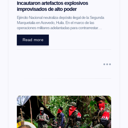
Incautaron artefactos explosivos
improvisados de alto poder
n
Ejército Nacional neutraliza depósito ilegal de la Segunda
Marquetalia en Acevedo, Huila. En el marco de las
t
operaciones militares adelantadas para contrarrestar…
r
Read more
a
d
a
s