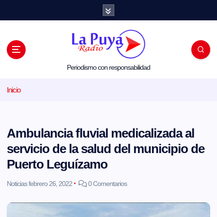
S
a
l
t
a
r
a
l
Periodismo con responsabilidad
c
o
Inicio
n
t
e
n
i
Ambulancia fluvial medicalizada al
d
o
servicio de la salud del municipio de
Puerto Leguízamo
Noticias
febrero 26, 2022
0 Comentarios