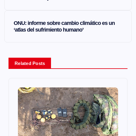
v
e
ONU: informe sobre cambio climático es un
‘atlas del sufrimiento humano’
g
a
Related Posts
c
i
ó
n
d