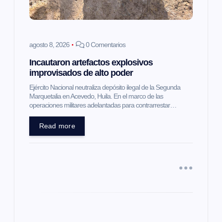
e
e
agosto 8, 2026
0 Comentarios
n
Incautaron artefactos explosivos
improvisados de alto poder
t
Ejército Nacional neutraliza depósito ilegal de la Segunda
Marquetalia en Acevedo, Huila. En el marco de las
r
operaciones militares adelantadas para contrarrestar…
a
Read more
d
a
s