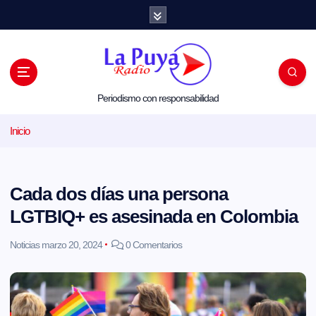
S
a
l
t
a
r
a
l
Periodismo con responsabilidad
c
o
Inicio
n
t
e
n
i
Cada dos días una persona
d
o
LGTBIQ+ es asesinada en Colombia
Noticias
marzo 20, 2024
0 Comentarios