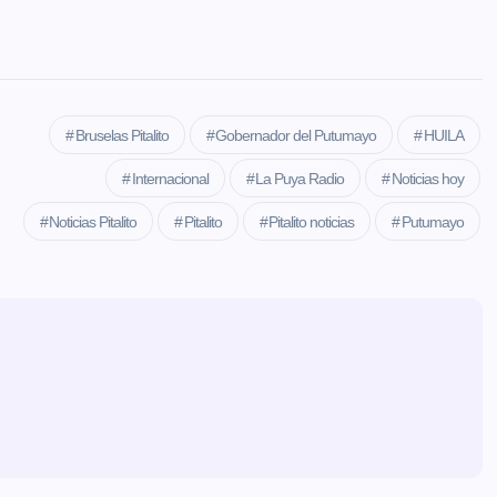
Bruselas Pitalito
Gobernador del Putumayo
HUILA
Internacional
La Puya Radio
Noticias hoy
Noticias Pitalito
Pitalito
Pitalito noticias
Putumayo