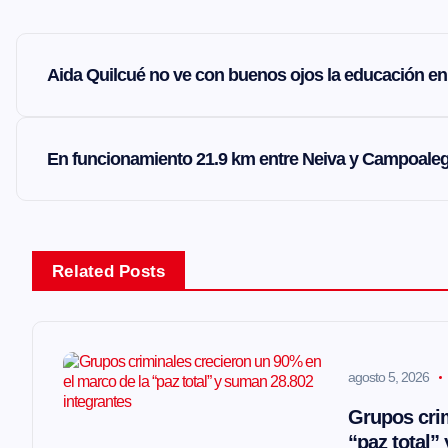
N
Aida Quilcué no ve con buenos ojos la educación en 
a
v
En funcionamiento 21.9 km entre Neiva y Campoal
e
g
Related Posts
a
agosto 5, 2026
c
Grupos crim
“paz total”