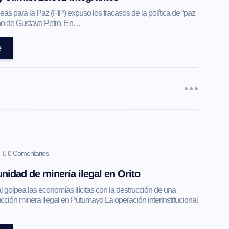
as para la Paz (FIP) expuso los fracasos de la política de “paz
erno de Gustavo Petro. En…
e
0 Comentarios
nidad de minería ilegal en Orito
l golpea las economías ilícitas con la destrucción de una
ción minera ilegal en Putumayo La operación interinstitucional