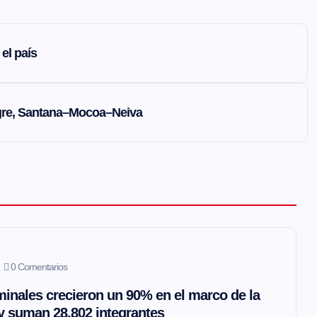
el país
egre, Santana–Mocoa–Neiva
0 Comentarios
inales crecieron un 90% en el marco de la
 y suman 28.802 integrantes