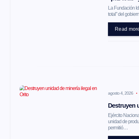
i
La Fundación Ide
ó
total” del gobi
Read mor
n
d
e
e
agosto 4, 2026
n
Destruyen u
Ejército Naciona
t
unidad de produc
permitió…