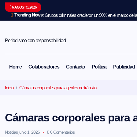
S
6 AGOSTO, 2026
a
l
Trending News:
Grupos criminales crecieron un 90% en el marco de la 
t
a
r
a
Periodismo con responsabilidad
l
c
o
n
Home
Colaboradores
Contacto
Política
Publicidad
t
e
n
Inicio
Cámaras corporales para agentes de tránsito
i
d
o
Cámaras corporales para a
Noticias
junio 1, 2026
0 Comentarios