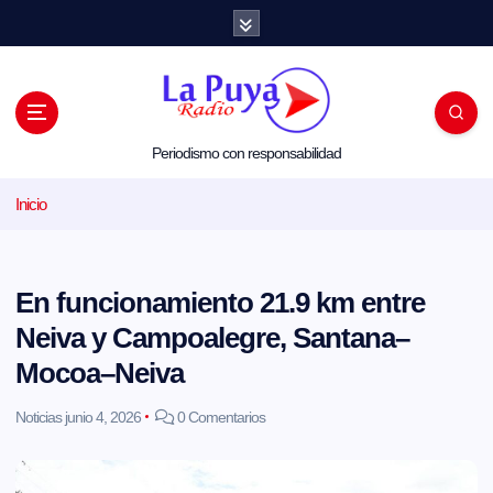
S
a
l
t
a
r
a
l
Periodismo con responsabilidad
c
o
Inicio
n
t
e
n
i
En funcionamiento 21.9 km entre
d
o
Neiva y Campoalegre, Santana–
Mocoa–Neiva
Noticias
junio 4, 2026
0 Comentarios