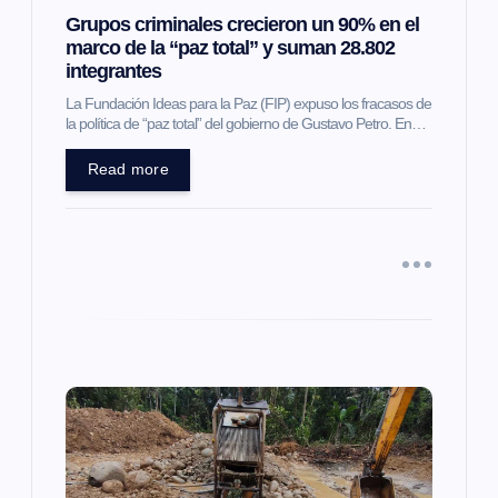
e
Grupos criminales crecieron un 90% en el
marco de la “paz total” y suman 28.802
n
integrantes
t
La Fundación Ideas para la Paz (FIP) expuso los fracasos de
la política de “paz total” del gobierno de Gustavo Petro. En…
r
Read more
a
d
a
s