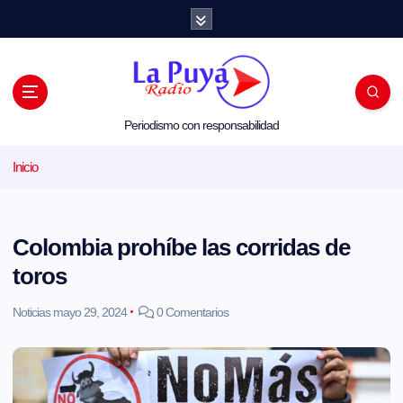
S
a
l
t
a
r
a
l
Periodismo con responsabilidad
c
o
Inicio
n
t
e
n
i
Colombia prohíbe las corridas de
d
o
toros
Noticias
mayo 29, 2024
0 Comentarios