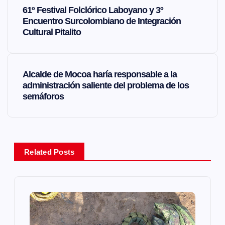
N
61º Festival Folclórico Laboyano y 3º
a
Encuentro Surcolombiano de Integración
Cultural Pitalito
v
e
Alcalde de Mocoa haría responsable a la
administración saliente del problema de los
g
semáforos
a
c
Related Posts
i
ó
n