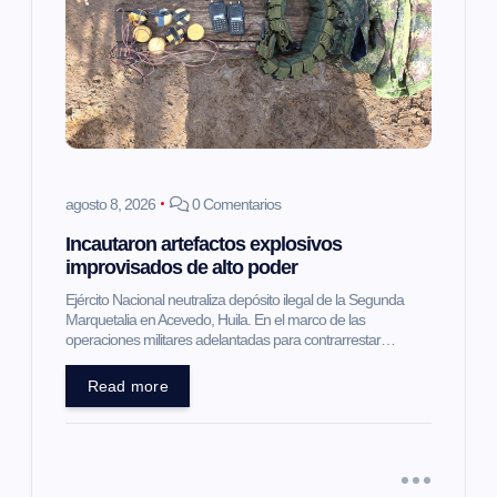
d
e
e
n
agosto 8, 2026
0 Comentarios
Incautaron artefactos explosivos
t
improvisados de alto poder
Ejército Nacional neutraliza depósito ilegal de la Segunda
r
Marquetalia en Acevedo, Huila. En el marco de las
operaciones militares adelantadas para contrarrestar…
a
Read more
d
a