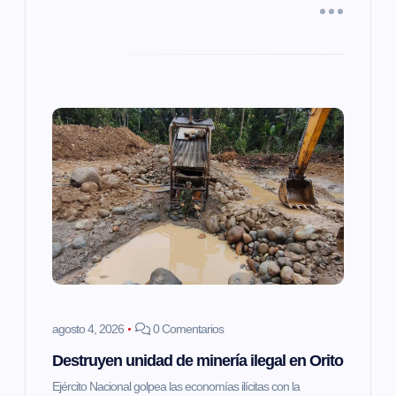
d
a
s
agosto 4, 2026
0 Comentarios
Destruyen unidad de minería ilegal en Orito
Ejército Nacional golpea las economías ilícitas con la