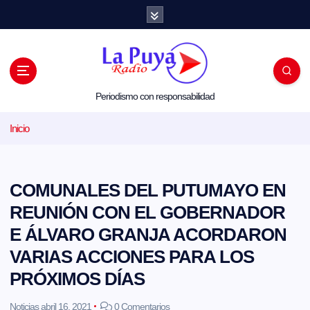
S
a
l
t
a
r
a
l
Periodismo con responsabilidad
c
o
Inicio
n
t
e
n
i
COMUNALES DEL PUTUMAYO EN
d
o
REUNIÓN CON EL GOBERNADOR
E ÁLVARO GRANJA ACORDARON
VARIAS ACCIONES PARA LOS
PRÓXIMOS DÍAS
Noticias
abril 16, 2021
0 Comentarios