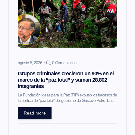
ó
n
d
e
e
agosto 5, 2026
0 Comentarios
Grupos criminales crecieron un 90% en el
n
marco de la “paz total” y suman 28.802
integrantes
t
La Fundación Ideas para la Paz (FIP) expuso los fracasos de
la política de “paz total” del gobierno de Gustavo Petro. En…
r
Read more
a