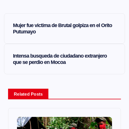
N
Mujer fue victima de Brutal golpiza en el Orito
a
Putumayo
v
Intensa busqueda de ciudadano extranjero
e
que se perdio en Mocoa
g
a
Related Posts
c
i