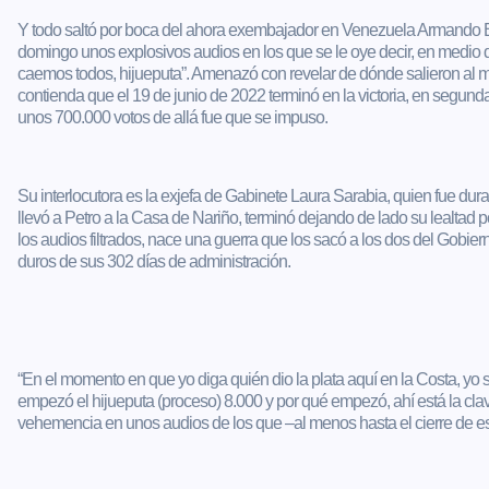
Y todo saltó por boca del ahora exembajador en Venezuela Armando Be
domingo unos explosivos audios en los que se le oye decir, en medio d
caemos todos, hijueputa”. Amenazó con revelar de dónde salieron al 
contienda que el 19 de junio de 2022 terminó en la victoria, en segunda
unos 700.000 votos de allá fue que se impuso.
Su interlocutora es la exjefa de Gabinete Laura Sarabia, quien fue du
llevó a Petro a la Casa de Nariño, terminó dejando de lado su lealtad p
los audios filtrados, nace una guerra que los sacó a los dos del Gobi
duros de sus 302 días de administración.
“En el momento en que yo diga quién dio la plata aquí en la Costa, yo
empezó el hijueputa (proceso) 8.000 y por qué empezó, ahí está la clave
vehemencia en unos audios de los que –al menos hasta el cierre de 