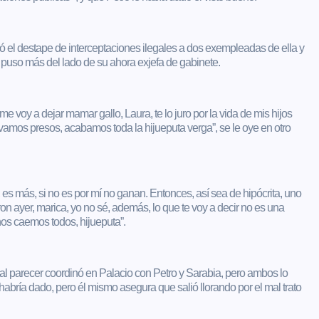
ó el destape de interceptaciones ilegales a dos exempleadas de ella y
e puso más del lado de su ahora exjefa de gabinete.
oy a dejar mamar gallo, Laura, te lo juro por la vida de mis hijos
mos presos, acabamos toda la hijueputa verga”, se le oye en otro
 es más, si no es por mí no ganan. Entonces, así sea de hipócrita, uno
eron ayer, marica, yo no sé, además, lo que te voy a decir no es una
os caemos todos, hijueputa”.
l parecer coordinó en Palacio con Petro y Sarabia, pero ambos lo
habría dado, pero él mismo asegura que salió llorando por el mal trato