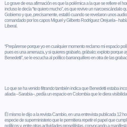
Lo grave de esa afirmación es que la polémica a la que se refiere el ho
incluso le decía “te quiero mucho”, es que revive un narcoescándalo q
Gobierno y que, precisamente, estalló cuando se revelaron unos audios 
comandado por los capos Miguel y Gilberto Rodríguez Orejuela– habí
Liberal.
“Prepárense porque yo en cualquier momento reclamo mi espacio polít
pues es una amenaza, y si quieres grabarlo, grábalo; exploto porque 
Benedetti”, se le escucha al político barranquillero en otra de las graba
Lo que se ha venido filtrando también indica que Benedetti estaba inc
aliada –Sarabia–, pedía un espacio en Colombia que le diera visibilida
Él mismo le dijo a la revista Cambio, en una entrevista publicada 12 ho
especie de superministerio que le permitiera repetir el papel que cum
políticos y, entre otras actividades proselitistas, convocando a manifes