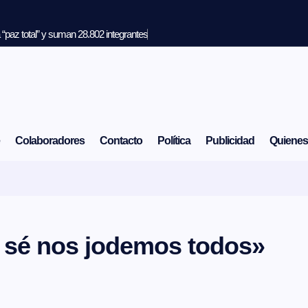
“paz total” y suman 28.802 integrantes
Colaboradores
Contacto
Política
Publicidad
Quiene
 sé nos jodemos todos»