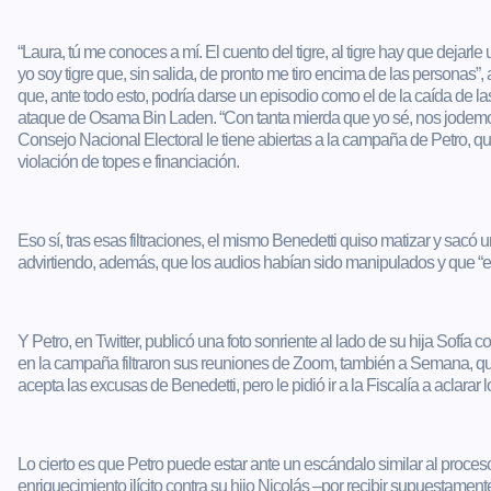
“Laura, tú me conoces a mí. El cuento del tigre, al tigre hay que dejarle
yo soy tigre que, sin salida, de pronto me tiro encima de las personas”, 
que, ante todo esto, podría darse un episodio como el de la caída de 
ataque de Osama Bin Laden. “Con tanta mierda que yo sé, nos jodemos t
Consejo Nacional Electoral le tiene abiertas a la campaña de Petro, q
violación de topes e financiación.
Eso sí, tras esas filtraciones, el mismo Benedetti quiso matizar y sacó 
advirtiendo, además, que los audios habían sido manipulados y que “e
Y Petro, en Twitter, publicó una foto sonriente al lado de su hija Sofía c
en la campaña filtraron sus reuniones de Zoom, también a Semana, que
acepta las excusas de Benedetti, pero le pidió ir a la Fiscalía a aclarar 
Lo cierto es que Petro puede estar ante un escándalo similar al proceso
enriquecimiento ilícito contra su hijo Nicolás –por recibir supuestame