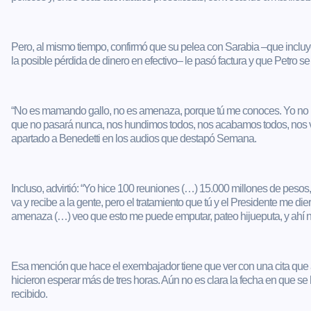
Pero, al mismo tiempo, confirmó que su pelea con Sarabia –que incluy
la posible pérdida de dinero en efectivo– le pasó factura y que Petro s
“No es mamando gallo, no es amenaza, porque tú me conoces. Yo no me v
que no pasará nunca, nos hundimos todos, nos acabamos todos, nos va
apartado a Benedetti en los audios que destapó Semana.
Incluso, advirtió: “Yo hice 100 reuniones (…) 15.000 millones de pesos,
va y recibe a la gente, pero el tratamiento que tú y el Presidente me di
amenaza (…) veo que esto me puede emputar, pateo hijueputa, y ahí n
Esa mención que hace el exembajador tiene que ver con una cita que a
hicieron esperar más de tres horas. Aún no es clara la fecha en que se 
recibido.