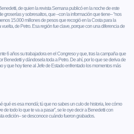
nedetti, de quien la revista Semana publicó en la noche de este
e groserías y sobresaltos, que –con la información que tiene– “nos
menos 15.000 millones de pesos que recogió en la Costa para la
 vuelta, de Petro. Esa región fue clave, porque con una diferencia de
rante 6 años su trabajadora en el Congreso y que, tras la campaña que
or Benedetti y dándosela toda a Petro. De ahí, por lo que se deriva de
erno y que hoy tiene al Jefe de Estado enfrentado los momentos más
 sé qué es esa mondá; tú que no sabes un culo de historia, lee cómo
 de todo lo que te va a pasar”, se le oye decir a Benedetti con
esta edición– se desconoce cuándo fueron grabados.