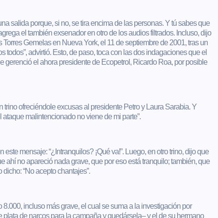
 una salida porque, si no, se tira encima de las personas. Y tú sabes que
agrega el también exsenador en otro de los audios filtrados. Incluso, dijo
las Torres Gemelas en Nueva York, el 11 de septiembre de 2001, tras un
odos”, advirtió. Esto, de paso, toca con las dos indagaciones que el
ue gerenció el ahora presidente de Ecopetrol, Ricardo Roa, por posible
un trino ofreciéndole excusas al presidente Petro y Laura Sarabia. Y
l ataque malintencionado no viene de mi parte”.
on este mensaje: “¿Intranquilos? ¡Qué va!”. Luego, en otro trino, dijo que
 ahí no apareció nada grave, que por eso está tranquilo; también, que
lo dicho: “No acepto chantajes”.
 8.000, incluso más grave, el cual se suma a la investigación por
nte plata de narcos para la campaña y quedársela– y el de su hermano