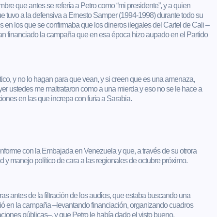
mbre que antes se refería a Petro como “mi presidente”, y a quien
ue tuvo a la defensiva a Ernesto Samper (1994-1998) durante todo su
en los que se confirmaba que los dineros ilegales del Cartel de Cali –
an financiado la campaña que en esa época hizo aupado en el Partido
ico, y no lo hagan para que vean, y si creen que es una amenaza,
ayer ustedes me maltrataron como a una mierda y eso no se le hace a
ciones en las que increpa con furia a Sarabia.
onforme con la Embajada en Venezuela y que, a través de su otrora
d y manejo político de cara a las regionales de octubre próximo.
ras antes de la filtración de los audios, que estaba buscando una
plió en la campaña –levantando financiación, organizando cuadros
taciones públicas–, y que Petro le había dado el visto bueno.