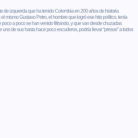
te de izquierda que ha tenido Colombia en 200 años de historia
l mismo Gustavo Petro, el hombre que logró ese hito político, tenía
que poco a poco se han venido filtrando, y que van desde chuzadas
de uno de sus hasta hace poco escuderos, podría llevar “presos” a todos