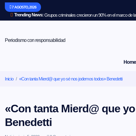
S
7 AGOSTO, 2026
a
l
Trending News:
Grupos criminales crecieron un 90% en el marco de la 
t
a
r
a
Periodismo con responsabilidad
l
c
o
Home
n
t
e
Inicio
«Con tanta Mierd@ que yo sé nos jodemos todos» Benedetti
n
i
d
o
«Con tanta Mierd@ que yo
Benedetti