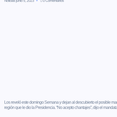
Noticias
junio 5, 2023
0 Comentarios
Los reveló este domingo Semana y dejan al descubierto el posible man
región que le dio la Presidencia. “No acepto chantajes”, dijo el mandata