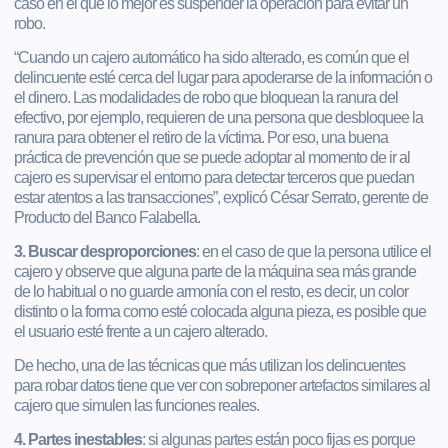
caso en el que lo mejor es suspender la operación para evitar un
robo.
“Cuando un cajero automático ha sido alterado, es común que el
delincuente esté cerca del lugar para apoderarse de la información o
el dinero. Las modalidades de robo que bloquean la ranura del
efectivo, por ejemplo, requieren de una persona que desbloquee la
ranura para obtener el retiro de la víctima. Por eso, una buena
práctica de prevención que se puede adoptar al momento de ir al
cajero es supervisar el entorno para detectar terceros que puedan
estar atentos a las transacciones”, explicó César Serrato, gerente de
Producto del Banco Falabella.
3. Buscar desproporciones
: en el caso de que la persona utilice el
cajero y observe que alguna parte de la máquina sea más grande
de lo habitual o no guarde armonía con el resto, es decir, un color
distinto o la forma como esté colocada alguna pieza, es posible que
el usuario esté frente a un cajero alterado.
De hecho, una de las técnicas que más utilizan los delincuentes
para robar datos tiene que ver con sobreponer artefactos similares al
cajero que simulen las funciones reales.
4. Partes inestables
: si algunas partes están poco fijas es porque