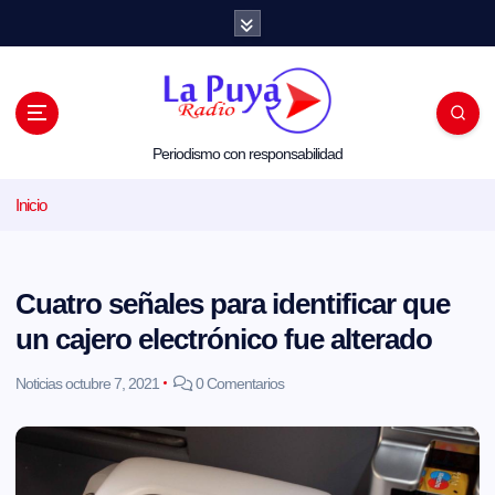
S
a
l
t
a
r
a
l
Periodismo con responsabilidad
c
o
Inicio
n
t
e
n
i
Cuatro señales para identificar que
d
o
un cajero electrónico fue alterado
Noticias
octubre 7, 2021
0 Comentarios