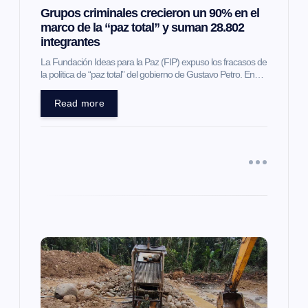
Grupos criminales crecieron un 90% en el
n
marco de la “paz total” y suman 28.802
integrantes
t
La Fundación Ideas para la Paz (FIP) expuso los fracasos de
la política de “paz total” del gobierno de Gustavo Petro. En…
r
Read more
a
d
a
s