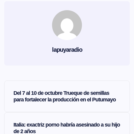
lapuyaradio
N
Del 7 al 10 de octubre Trueque de semillas
a
para fortalecer la producción en el Putumayo
v
Italia: exactriz porno habría asesinado a su hijo
e
de 2 años