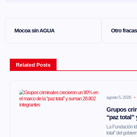
N
Mocoa sin AGUA
Otro fraca
a
v
Related Posts
e
g
agosto 5, 2026
a
Grupos crim
“paz total”
c
La Fundación Ide
total” del gobi