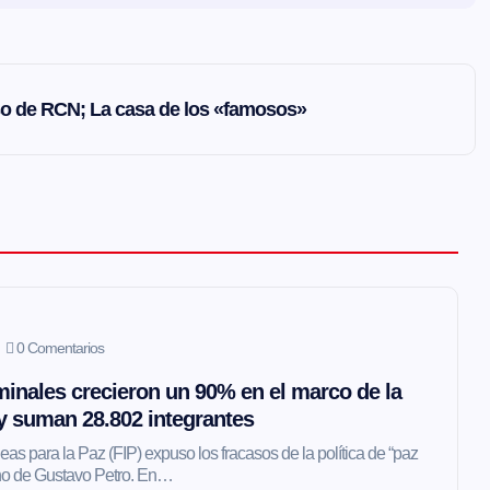
so de RCN; La casa de los «famosos»
0 Comentarios
inales crecieron un 90% en el marco de la
 y suman 28.802 integrantes
as para la Paz (FIP) expuso los fracasos de la política de “paz
erno de Gustavo Petro. En…