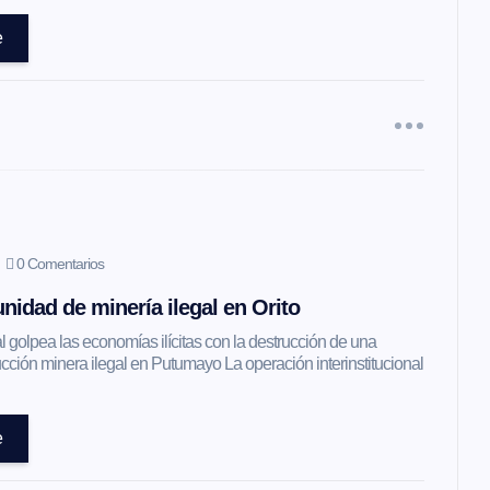
e
0 Comentarios
nidad de minería ilegal en Orito
l golpea las economías ilícitas con la destrucción de una
ción minera ilegal en Putumayo La operación interinstitucional
e