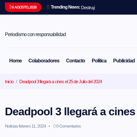
S
Trending News:
D
e
s
t
r
u
y
e
n
u
n
6 AGOSTO, 2026
a
l
t
a
r
Periodismo con responsabilidad
a
l
c
o
Home
Colaboradores
Contacto
Política
Publicidad
n
t
e
Inicio
Deadpool 3 llegará a cines el 25 de Julio del 2024
n
i
d
o
Deadpool 3 llegará a cines 
Noticias
febrero 11, 2024
0 Comentarios