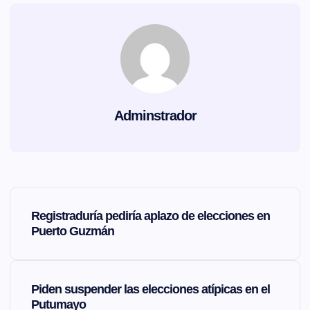
Adminstrador
N
Registraduría pediría aplazo de elecciones en
a
Puerto Guzmán
v
Piden suspender las elecciones atípicas en el
e
Putumayo