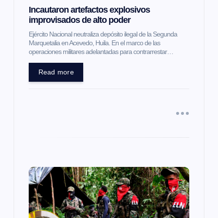
Incautaron artefactos explosivos
n
improvisados de alto poder
t
Ejército Nacional neutraliza depósito ilegal de la Segunda
Marquetalia en Acevedo, Huila. En el marco de las
operaciones militares adelantadas para contrarrestar…
r
Read more
a
d
a
s