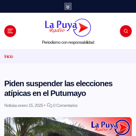
S
a
l
t
a
r
a
l
Periodismo con responsabilidad
c
o
Inicio
n
t
e
n
i
Piden suspender las elecciones
d
o
atípicas en el Putumayo
Noticias
enero 15, 2025
0 Comentarios