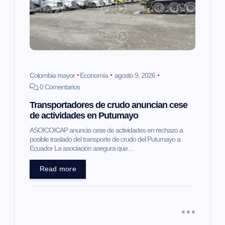
d
e
e
n
Colombia mayor
Economía
agosto 9, 2026
0 Comentarios
t
Transportadores de crudo anuncian cese
de actividades en Putumayo
r
ASOICOICAP anuncia cese de actividades en rechazo a
posible traslado del transporte de crudo del Putumayo a
a
Ecuador La asociación asegura que…
Read more
d
a