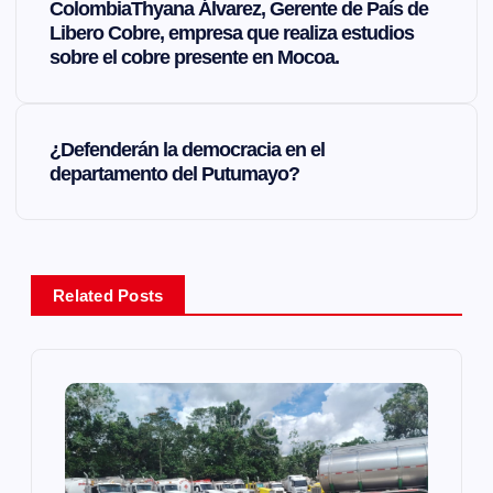
a
ColombiaThyana Álvarez, Gerente de País de
Libero Cobre, empresa que realiza estudios
sobre el cobre presente en Mocoa.
v
e
¿Defenderán la democracia en el
g
departamento del Putumayo?
a
c
Related Posts
i
ó
n