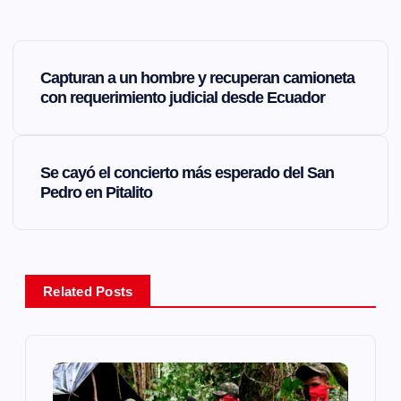
N
Capturan a un hombre y recuperan camioneta
a
con requerimiento judicial desde Ecuador
v
Se cayó el concierto más esperado del San
e
Pedro en Pitalito
g
a
Related Posts
c
i