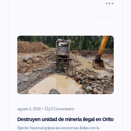
d
a
s
agosto 4, 2026
0 Comentarios
Destruyen unidad de minería ilegal en Orito
Ejército Nacional golpea las economías ilícitas con la