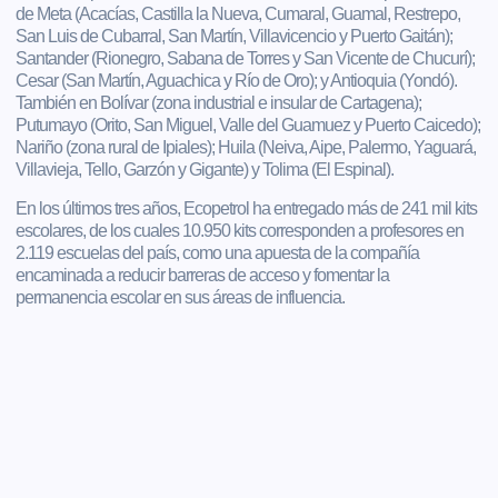
de Meta (Acacías, Castilla la Nueva, Cumaral, Guamal, Restrepo,
San Luis de Cubarral, San Martín, Villavicencio y Puerto Gaitán);
Santander (Rionegro, Sabana de Torres y San Vicente de Chucurí);
Cesar (San Martín, Aguachica y Río de Oro); y Antioquia (Yondó).
También en Bolívar (zona industrial e insular de Cartagena);
Putumayo (Orito, San Miguel, Valle del Guamuez y Puerto Caicedo);
Nariño (zona rural de Ipiales); Huila (Neiva, Aipe, Palermo, Yaguará,
Villavieja, Tello, Garzón y Gigante) y Tolima (El Espinal).
En los últimos tres años, Ecopetrol ha entregado más de 241 mil kits
escolares, de los cuales 10.950 kits corresponden a profesores en
2.119 escuelas del país, como una apuesta de la compañía
encaminada a reducir barreras de acceso y fomentar la
permanencia escolar en sus áreas de influencia.