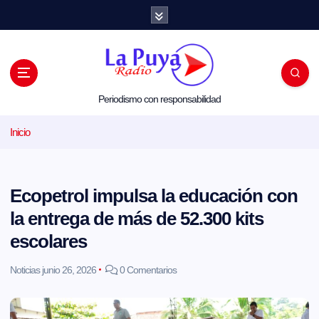
S
a
l
t
a
r
a
l
Periodismo con responsabilidad
c
o
Inicio
n
t
e
n
i
Ecopetrol impulsa la educación con
d
o
la entrega de más de 52.300 kits
escolares
Noticias
junio 26, 2026
0 Comentarios