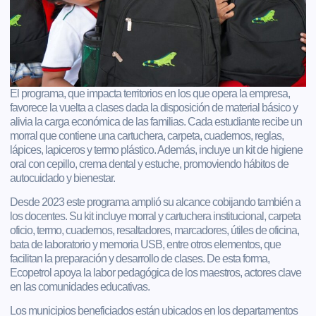
El programa, que impacta territorios en los que opera la empresa,
favorece la vuelta a clases dada la disposición de material básico y
alivia la carga económica de las familias. Cada estudiante recibe un
morral que contiene una cartuchera, carpeta, cuadernos, reglas,
lápices, lapiceros y termo plástico. Además, incluye un kit de higiene
oral con cepillo, crema dental y estuche, promoviendo hábitos de
autocuidado y bienestar.
Desde 2023 este programa amplió su alcance cobijando también a
los docentes. Su kit incluye morral y cartuchera institucional, carpeta
oficio, termo, cuadernos, resaltadores, marcadores, útiles de oficina,
bata de laboratorio y memoria USB, entre otros elementos, que
facilitan la preparación y desarrollo de clases. De esta forma,
Ecopetrol apoya la labor pedagógica de los maestros, actores clave
en las comunidades educativas.
Los municipios beneficiados están ubicados en los departamentos