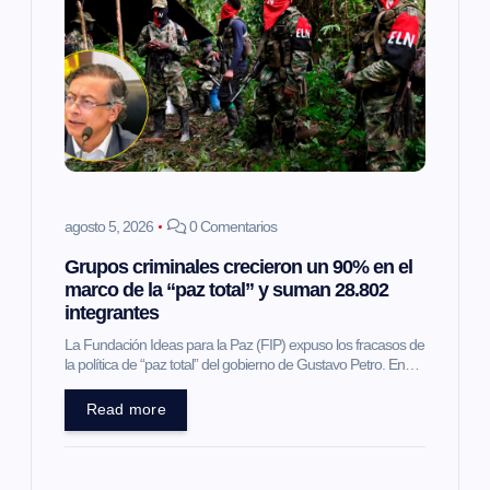
ó
n
d
e
e
agosto 5, 2026
0 Comentarios
Grupos criminales crecieron un 90% en el
n
marco de la “paz total” y suman 28.802
integrantes
t
La Fundación Ideas para la Paz (FIP) expuso los fracasos de
la política de “paz total” del gobierno de Gustavo Petro. En…
r
Read more
a