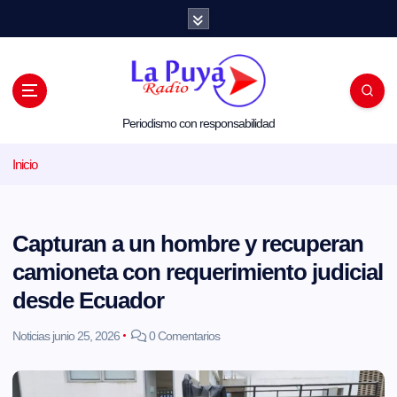
S
a
l
t
a
r
a
l
Periodismo con responsabilidad
c
o
Inicio
n
t
e
n
i
Capturan a un hombre y recuperan
d
o
camioneta con requerimiento judicial
desde Ecuador
Noticias
junio 25, 2026
0 Comentarios