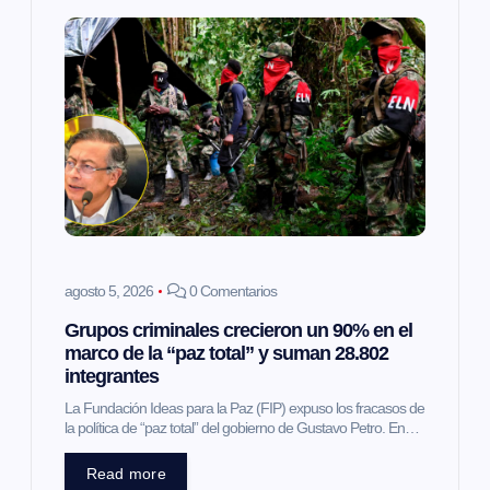
i
ó
n
d
e
e
agosto 5, 2026
0 Comentarios
Grupos criminales crecieron un 90% en el
n
marco de la “paz total” y suman 28.802
integrantes
t
La Fundación Ideas para la Paz (FIP) expuso los fracasos de
la política de “paz total” del gobierno de Gustavo Petro. En…
r
Read more