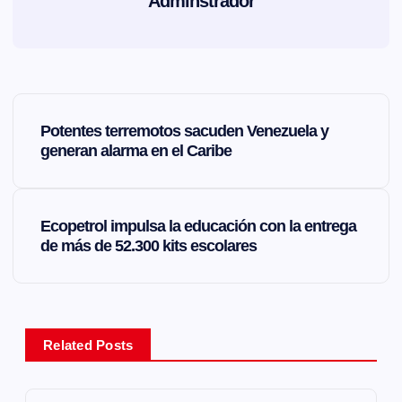
Adminstrador
N
Potentes terremotos sacuden Venezuela y
a
generan alarma en el Caribe
v
Ecopetrol impulsa la educación con la entrega
e
de más de 52.300 kits escolares
g
a
Related Posts
c