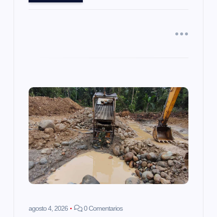
a
d
a
s
agosto 4, 2026
0 Comentarios