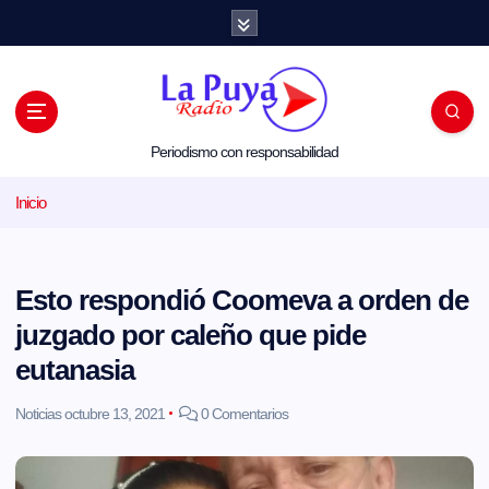
S
a
l
t
a
r
a
l
Periodismo con responsabilidad
c
o
Inicio
n
t
e
n
i
Esto respondió Coomeva a orden de
d
o
juzgado por caleño que pide
eutanasia
Noticias
octubre 13, 2021
0 Comentarios