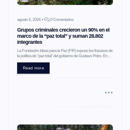
e
e
agosto 5, 2026
0 Comentarios
Grupos criminales crecieron un 90% en el
n
marco de la “paz total” y suman 28.802
integrantes
t
La Fundación Ideas para la Paz (FIP) expuso los fracasos de
la política de “paz total” del gobierno de Gustavo Petro. En…
r
Read more
a
d
a
s