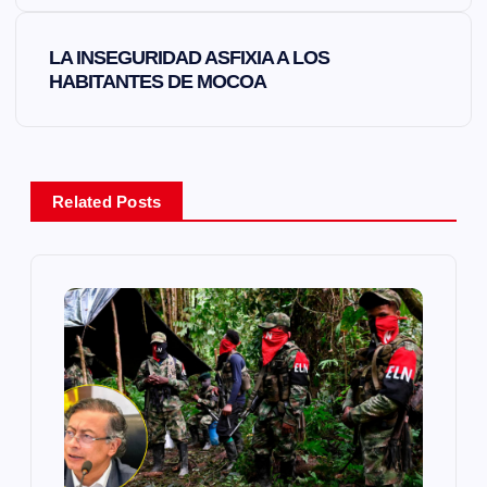
v
LA INSEGURIDAD ASFIXIA A LOS
e
HABITANTES DE MOCOA
g
a
Related Posts
c
i
ó
n
d