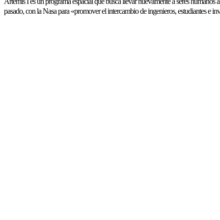
Artemis I es un programa espacial que busca llevar nuevamente a seres humanos a 
pasado, con la Nasa para «promover el intercambio de ingenieros, estudiantes e in