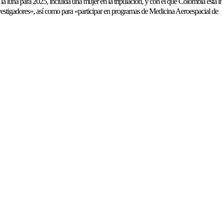
la luna para 2025, incluida una mujer en la tripulación, y con el que Colombia est
vestigadores», así como para «participar en programas de Medicina Aeroespacial de