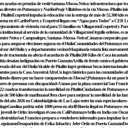
en ayudas en prendas de vestir
Santana-Mocoa-Neiva: infraestructura que tr
una silvestre en Putumayo y Nariño
Peaje Villalobos en la vía Mocoa–Pitalito ini
Pitalito
Ecopetrol impulsa la educación con la entrega de más de 52.300 kits es
arma en el Caribe
Parex y Ecopetrol llegan con “Agua para Todos” a CER Lu
joramiento de vivienda rural para 55 familias en Villagarzón
Ecopetrol y Par
a institucional al servicio de la comunidad de Villagarzón
Orgullo oritense, es 
 entre Neiva y Campoalegre, Santana–Mocoa–Neiva
Cámaras corporales para
 para asegurar elecciones seguras en el Huila
Comunidades del Putumayo respa
 al sur del Huila y a departamentos vecinos
Maquinaria estaría lista nuevament
 de tractomula no afecta el acueducto de Pitalito
200 Kilos de Coca incautad
rdida desatan indignación en Puerto Guzmán
Ardila de frente contra el gobiern
erada del sur del Huila
Alcalde de Pitalito logró gestionar becas internaciona
entos para la Casa Ancestral Afro
Un logro histórico para las comunidades a
diendo dinero por no hacer comparendos en Mocoa?
¡Putumayo da un paso hi
dores de personas con discapacidad
«Vamos por la plaza comercial San Franci
2 cuadras transformarán la movilidad en Pitalito
Ciudadano de Putumayo es p
más de 500 kilos de marihuana
Obra clave para mejorar la movilidad de las fami
ido del año 2026 en Colombia
Iglesia de Las Lajas entre las más espectaculare
tiago
Gasolina podría subir 1000 pesos en abril
Minería ilegal en Putumayo: en
uvenil de Orito: investigan el caso en Cali
Putumayo brilla en India con Óscar 
 destruidas
San Francisco prepara a vendedores informales para impulsar la e
o Leguizamo
Desaparición de Erika Inbachi y Jefer Ortiz en Puerto Guzmán
Do