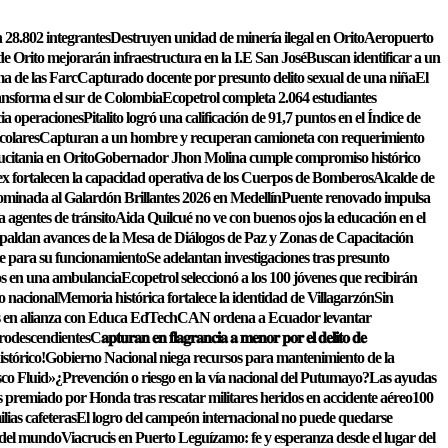
 28.802 integrantes
Destruyen unidad de minería ilegal en Orito
Aeropuerto
de Orito mejorarán infraestructura en la I.E San José
Buscan identificar a un
a de las Farc
Capturado docente por presunto delito sexual de una niña
El
ansforma el sur de Colombia
Ecopetrol completa 2.064 estudiantes
cia operaciones
Pitalito logró una calificación de 91,7 puntos en el Índice de
colares
Capturan a un hombre y recuperan camioneta con requerimiento
citania en Orito
Gobernador Jhon Molina cumple compromiso histórico
ex fortalecen la capacidad operativa de los Cuerpos de Bomberos
Alcalde de
nominada al Galardón Brillantes 2026 en Medellín
Puente renovado impulsa
 agentes de tránsito
Aida Quilcué no ve con buenos ojos la educación en el
ldan avances de la Mesa de Diálogos de Paz y Zonas de Capacitación
e para su funcionamiento
Se adelantan investigaciones tras presunto
os en una ambulancia
Ecopetrol seleccionó a los 100 jóvenes que recibirán
o nacional
Memoria histórica fortalece la identidad de Villagarzón
Sin
les en alianza con Educa EdTech
CAN ordena a Ecuador levantar
frodescendientes
C𝐚𝐩𝐭𝐮𝐫𝐚𝐧 𝐞𝐧 𝐟𝐥𝐚𝐠𝐫𝐚𝐧𝐜𝐢𝐚 𝐚 𝐦𝐞𝐧𝐨𝐫 𝐩𝐨𝐫 𝐞𝐥 𝐝𝐞𝐥𝐢𝐭𝐨 𝐝𝐞
stórico!
Gobierno Nacional niega recursos para mantenimiento de la
sco Fluid»
¿Prevención o riesgo en la vía nacional del Putumayo?
Las ayudas
remiado por Honda tras rescatar militares heridos en accidente aéreo
100
lias cafeteras
El logro del campeón internacional no puede quedarse
s del mundo
Viacrucis en Puerto Leguízamo: fe y esperanza desde el lugar del