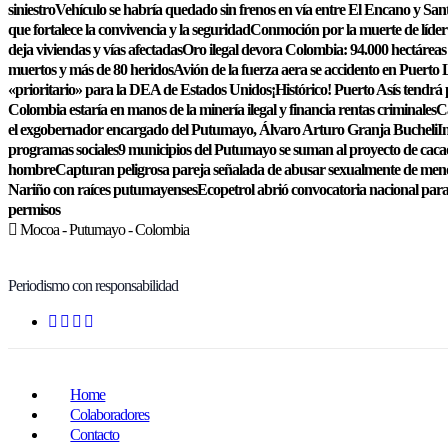
siniestro
Vehículo se habría quedado sin frenos en vía entre El Encano y San
que fortalece la convivencia y la seguridad
Conmoción por la muerte de líder j
deja viviendas y vías afectadas
Oro ilegal devora Colombia: 94.000 hectáreas
muertos y más de 80 heridos
Avión de la fuerza aera se accidento en Puert
«prioritario» para la DEA de Estados Unidos
¡Histórico! Puerto Asís tendrá
Colombia estaría en manos de la minería ilegal y financia rentas criminales
Ca
el exgobernador encargado del Putumayo, Álvaro Arturo Granja Bucheli
I
programas sociales
9 municipios del Putumayo se suman al proyecto de cacao
hombre
Capturan peligrosa pareja señalada de abusar sexualmente de me
Nariño con raíces putumayenses
Ecopetrol abrió convocatoria nacional para
permisos
Mocoa - Putumayo - Colombia
Periodismo con responsabilidad
Home
Colaboradores
Contacto