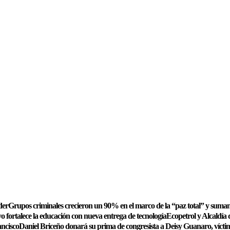
der
Grupos criminales crecieron un 90% en el marco de la “paz total” y suman
 fortalece la educación con nueva entrega de tecnología
Ecopetrol y Alcaldía 
ancisco
Daniel Briceño donará su prima de congresista a Deisy Guanaro, víctim