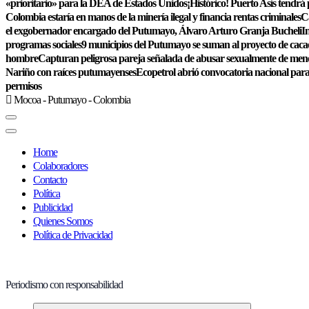
«prioritario» para la DEA de Estados Unidos
¡Histórico! Puerto Asís tendrá
Colombia estaría en manos de la minería ilegal y financia rentas criminales
Ca
el exgobernador encargado del Putumayo, Álvaro Arturo Granja Bucheli
I
programas sociales
9 municipios del Putumayo se suman al proyecto de cacao
hombre
Capturan peligrosa pareja señalada de abusar sexualmente de me
Nariño con raíces putumayenses
Ecopetrol abrió convocatoria nacional para
permisos
Mocoa - Putumayo - Colombia
Home
Colaboradores
Contacto
Política
Publicidad
Quienes Somos
Política de Privacidad
Periodismo con responsabilidad