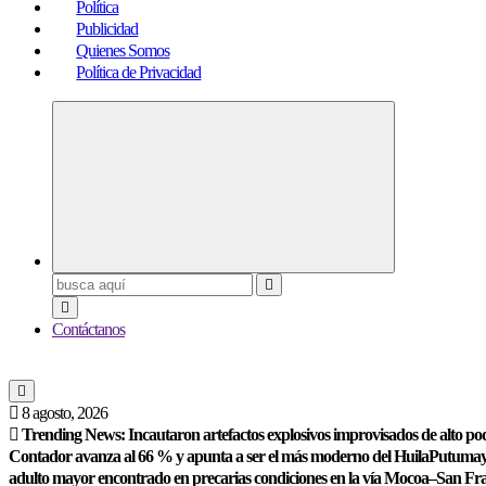
Política
Publicidad
Quienes Somos
Política de Privacidad
Buscar:
Contáctanos
8 agosto, 2026
Trending News:
Incautaron artefactos explosivos improvisados de alto po
Contador avanza al 66 % y apunta a ser el más moderno del Huila
Putumayo
adulto mayor encontrado en precarias condiciones en la vía Mocoa–San Fr