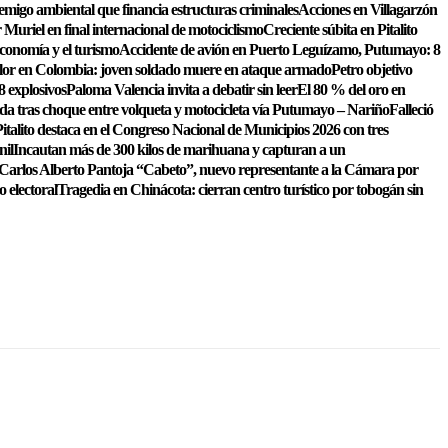
emigo ambiental que financia estructuras criminales
Acciones en Villagarzón
Muriel en final internacional de motociclismo
Creciente súbita en Pitalito
conomía y el turismo
Accidente de avión en Puerto Leguízamo, Putumayo: 8
lor en Colombia: joven soldado muere en ataque armado
Petro objetivo
8 explosivos
Paloma Valencia invita a debatir sin leer
El 80 % del oro en
ida tras choque entre volqueta y motocicleta vía Putumayo – Nariño
Falleció
italito destaca en el Congreso Nacional de Municipios 2026 con tres
nil
Incautan más de 300 kilos de marihuana y capturan a un
Carlos Alberto Pantoja “Cabeto”, nuevo representante a la Cámara por
o electoral
Tragedia en Chinácota: cierran centro turístico por tobogán sin