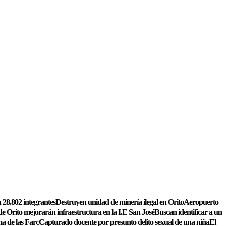
 28.802 integrantes
Destruyen unidad de minería ilegal en Orito
Aeropuerto
de Orito mejorarán infraestructura en la I.E San José
Buscan identificar a un
a de las Farc
Capturado docente por presunto delito sexual de una niña
El