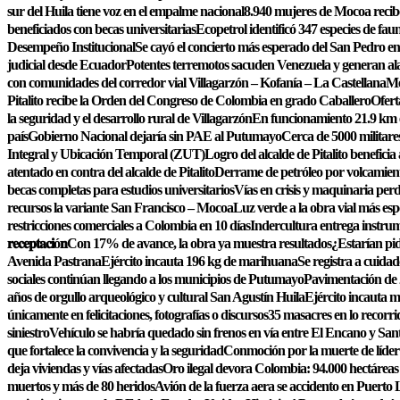
sur del Huila tiene voz en el empalme nacional
8.940 mujeres de Mocoa recib
beneficiados con becas universitarias
Ecopetrol identificó 347 especies de fa
Desempeño Institucional
Se cayó el concierto más esperado del San Pedro en 
judicial desde Ecuador
Potentes terremotos sacuden Venezuela y generan al
con comunidades del corredor vial Villagarzón – Kofanía – La Castellana
Me
Pitalito recibe la Orden del Congreso de Colombia en grado Caballero
Ofert
la seguridad y el desarrollo rural de Villagarzón
En funcionamiento 21.9 km
país
Gobierno Nacional dejaría sin PAE al Putumayo
Cerca de 5000 militares
Integral y Ubicación Temporal (ZUT)
Logro del alcalde de Pitalito beneficia
atentado en contra del alcalde de Pitalito
Derrame de petróleo por volcamiento
becas completas para estudios universitarios
Vías en crisis y maquinaria pe
recursos la variante San Francisco – Mocoa
Luz verde a la obra vial más esp
restricciones comerciales a Colombia en 10 días
Indercultura entrega instrum
𝐫𝐞𝐜𝐞𝐩𝐭𝐚𝐜𝐢ó𝐧
Con 17% de avance, la obra ya muestra resultados
¿Estarían pi
Avenida Pastrana
Ejército incauta 196 kg de marihuana
Se registra a cuida
sociales continúan llegando a los municipios de Putumayo
Pavimentación de 2
años de orgullo arqueológico y cultural San Agustín Huila
Ejército incauta 
únicamente en felicitaciones, fotografías o discursos
35 masacres en lo recorr
siniestro
Vehículo se habría quedado sin frenos en vía entre El Encano y San
que fortalece la convivencia y la seguridad
Conmoción por la muerte de líder j
deja viviendas y vías afectadas
Oro ilegal devora Colombia: 94.000 hectáreas
muertos y más de 80 heridos
Avión de la fuerza aera se accidento en Puert