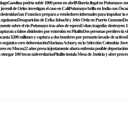
tiago
Gasolina podría subir 1000 pesos en abril
Minería ilegal en Putumayo: en
uvenil de Orito: investigan el caso en Cali
Putumayo brilla en India con Óscar 
 destruidas
San Francisco prepara a vendedores informales para impulsar la e
o Leguizamo
Desaparición de Erika Inbachi y Jefer Ortiz en Puerto Guzmán
Do
 puente sobre el río Putumayo tras años de espera
Evitan tragedia: destruyen 1
pturan a falsos disidentes por extorsión en Pitalito
Dos personas perdiero la v
ncauta $200 millones y captura a dos hombres por presunto lavado de activos
P
 orgánico cero deforestación
Mariana Achury, en la Selección Colombia Juve
nores en Mocoa
22 años presa injustamente ahora enfrenta posible deportación
 otorgar 100 becas universitarias
Pitalito instala Mesa de Justicia y abre proces