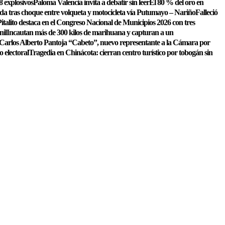
8 explosivos
Paloma Valencia invita a debatir sin leer
El 80 % del oro en
ida tras choque entre volqueta y motocicleta vía Putumayo – Nariño
Falleció
italito destaca en el Congreso Nacional de Municipios 2026 con tres
nil
Incautan más de 300 kilos de marihuana y capturan a un
Carlos Alberto Pantoja “Cabeto”, nuevo representante a la Cámara por
o electoral
Tragedia en Chinácota: cierran centro turístico por tobogán sin