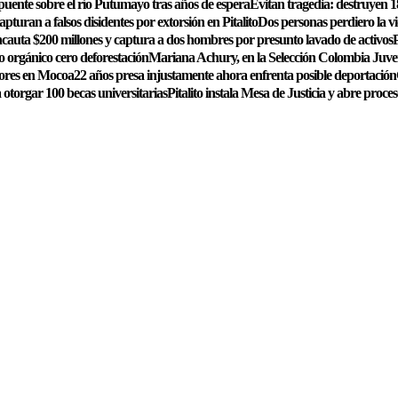
 puente sobre el río Putumayo tras años de espera
Evitan tragedia: destruyen 1
pturan a falsos disidentes por extorsión en Pitalito
Dos personas perdiero la v
ncauta $200 millones y captura a dos hombres por presunto lavado de activos
P
 orgánico cero deforestación
Mariana Achury, en la Selección Colombia Juve
nores en Mocoa
22 años presa injustamente ahora enfrenta posible deportación
 otorgar 100 becas universitarias
Pitalito instala Mesa de Justicia y abre proces