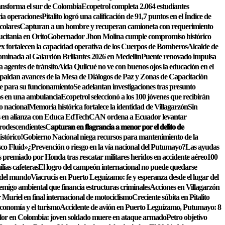
ansforma el sur de Colombia
Ecopetrol completa 2.064 estudiantes
cia operaciones
Pitalito logró una calificación de 91,7 puntos en el Índice de
colares
Capturan a un hombre y recuperan camioneta con requerimiento
citania en Orito
Gobernador Jhon Molina cumple compromiso histórico
ex fortalecen la capacidad operativa de los Cuerpos de Bomberos
Alcalde de
nominada al Galardón Brillantes 2026 en Medellín
Puente renovado impulsa
 agentes de tránsito
Aida Quilcué no ve con buenos ojos la educación en el
ldan avances de la Mesa de Diálogos de Paz y Zonas de Capacitación
e para su funcionamiento
Se adelantan investigaciones tras presunto
os en una ambulancia
Ecopetrol seleccionó a los 100 jóvenes que recibirán
o nacional
Memoria histórica fortalece la identidad de Villagarzón
Sin
les en alianza con Educa EdTech
CAN ordena a Ecuador levantar
frodescendientes
C𝐚𝐩𝐭𝐮𝐫𝐚𝐧 𝐞𝐧 𝐟𝐥𝐚𝐠𝐫𝐚𝐧𝐜𝐢𝐚 𝐚 𝐦𝐞𝐧𝐨𝐫 𝐩𝐨𝐫 𝐞𝐥 𝐝𝐞𝐥𝐢𝐭𝐨 𝐝𝐞
stórico!
Gobierno Nacional niega recursos para mantenimiento de la
sco Fluid»
¿Prevención o riesgo en la vía nacional del Putumayo?
Las ayudas
remiado por Honda tras rescatar militares heridos en accidente aéreo
100
lias cafeteras
El logro del campeón internacional no puede quedarse
s del mundo
Viacrucis en Puerto Leguízamo: fe y esperanza desde el lugar del
emigo ambiental que financia estructuras criminales
Acciones en Villagarzón
Muriel en final internacional de motociclismo
Creciente súbita en Pitalito
conomía y el turismo
Accidente de avión en Puerto Leguízamo, Putumayo: 8
lor en Colombia: joven soldado muere en ataque armado
Petro objetivo