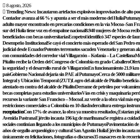
Saltar
8 agosto, 2026
al
Trending News:
Incautaron artefactos explosivos improvisados de alto po
contenido
Contador avanza al 66 % y apunta a ser el más moderno del Huila
Putumayo
adulto mayor encontrado en precarias condiciones en la vía Mocoa–San Fr
sur del Huila tiene voz en el empalme nacional
8.940 mujeres de Mocoa recib
beneficiados con becas universitarias
Ecopetrol identificó 347 especies de fa
Desempeño Institucional
Se cayó el concierto más esperado del San Pedro en 
judicial desde Ecuador
Potentes terremotos sacuden Venezuela y generan al
con comunidades del corredor vial Villagarzón – Kofanía – La Castellana
Me
Pitalito recibe la Orden del Congreso de Colombia en grado Caballero
Ofert
la seguridad y el desarrollo rural de Villagarzón
En funcionamiento 21.9 km
país
Gobierno Nacional dejaría sin PAE al Putumayo
Cerca de 5000 militares
Integral y Ubicación Temporal (ZUT)
Logro del alcalde de Pitalito beneficia
atentado en contra del alcalde de Pitalito
Derrame de petróleo por volcamiento
becas completas para estudios universitarios
Vías en crisis y maquinaria pe
recursos la variante San Francisco – Mocoa
Luz verde a la obra vial más esp
restricciones comerciales a Colombia en 10 días
Indercultura entrega instrum
𝐫𝐞𝐜𝐞𝐩𝐭𝐚𝐜𝐢ó𝐧
Con 17% de avance, la obra ya muestra resultados
¿Estarían pi
Avenida Pastrana
Ejército incauta 196 kg de marihuana
Se registra a cuida
sociales continúan llegando a los municipios de Putumayo
Pavimentación de 2
años de orgullo arqueológico y cultural San Agustín Huila
Ejército incauta 
únicamente en felicitaciones, fotografías o discursos
35 masacres en lo recorr