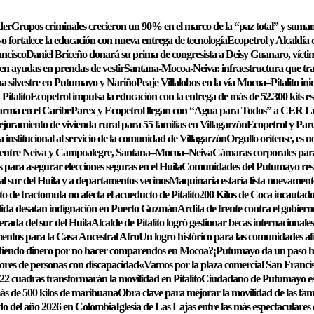
der
Grupos criminales crecieron un 90% en el marco de la “paz total” y suman
 fortalece la educación con nueva entrega de tecnología
Ecopetrol y Alcaldía 
ancisco
Daniel Briceño donará su prima de congresista a Deisy Guanaro, víctim
en ayudas en prendas de vestir
Santana-Mocoa-Neiva: infraestructura que tr
una silvestre en Putumayo y Nariño
Peaje Villalobos en la vía Mocoa–Pitalito ini
Pitalito
Ecopetrol impulsa la educación con la entrega de más de 52.300 kits es
arma en el Caribe
Parex y Ecopetrol llegan con “Agua para Todos” a CER Lu
joramiento de vivienda rural para 55 familias en Villagarzón
Ecopetrol y Par
a institucional al servicio de la comunidad de Villagarzón
Orgullo oritense, es 
 entre Neiva y Campoalegre, Santana–Mocoa–Neiva
Cámaras corporales para
 para asegurar elecciones seguras en el Huila
Comunidades del Putumayo respa
 al sur del Huila y a departamentos vecinos
Maquinaria estaría lista nuevament
 de tractomula no afecta el acueducto de Pitalito
200 Kilos de Coca incautad
rdida desatan indignación en Puerto Guzmán
Ardila de frente contra el gobiern
erada del sur del Huila
Alcalde de Pitalito logró gestionar becas internaciona
entos para la Casa Ancestral Afro
Un logro histórico para las comunidades a
diendo dinero por no hacer comparendos en Mocoa?
¡Putumayo da un paso hi
dores de personas con discapacidad
«Vamos por la plaza comercial San Franci
2 cuadras transformarán la movilidad en Pitalito
Ciudadano de Putumayo es p
más de 500 kilos de marihuana
Obra clave para mejorar la movilidad de las fami
ido del año 2026 en Colombia
Iglesia de Las Lajas entre las más espectaculare